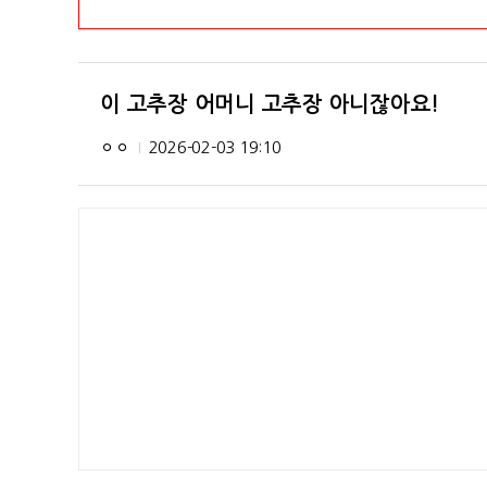
이 고추장 어머니 고추장 아니잖아요!
ㅇㅇ
2026-02-03 19:10