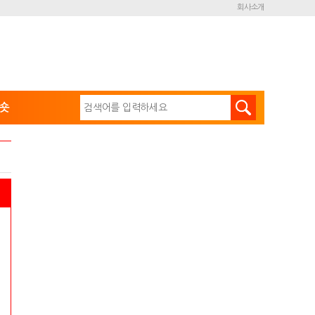
회사소개
숏