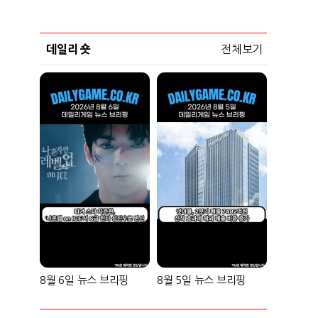
데일리 숏
전체보기
8월 6일 뉴스 브리핑
8월 5일 뉴스 브리핑