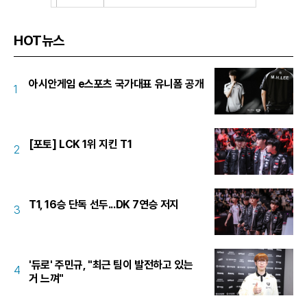
HOT뉴스
아시안게임 e스포츠 국가대표 유니폼 공개
1
[포토] LCK 1위 지킨 T1
2
T1, 16승 단독 선두...DK 7연승 저지
3
'듀로' 주민규, "최근 팀이 발전하고 있는
4
거 느껴"