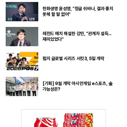
한화생명 윤성영, "정글 쉬바나, 결과 좋지
못해 할 말 없어"
레전드 매치 해설한 강민, "관계자 설득...
재미있었다"
펍지 글로벌 시리즈 서킷3, 5일 개막
[기획] 9월 개막 아시안게임 e스포츠, 金
가능성은?