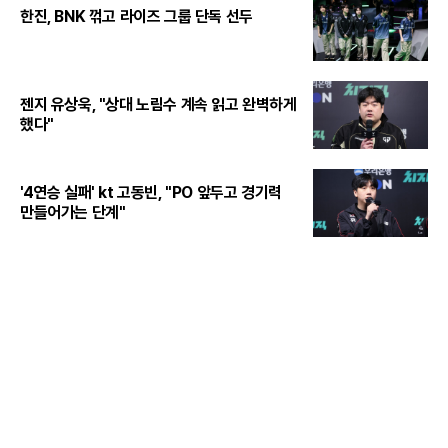
한진, BNK 꺾고 라이즈 그룹 단독 선두
젠지 유상욱, "상대 노림수 계속 읽고 완벽하게
했다"
'4연승 실패' kt 고동빈, "PO 앞두고 경기력
만들어가는 단계"