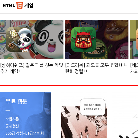
게임
[상하이쉐프] 같은 패를 찾는 짝맞
[괴도러쉬] 괴도들 모두 집합!! 나
[네
추기 게임!
란히 정렬!!
개의
져요
무료 웹툰
오합지존
궁귀검신
SSS급 각성자, F급으로 회