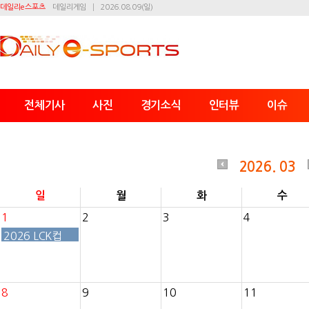
데일리e스포츠
데일리게임
2026.08.09(일)
전체기사
사진
경기소식
인터뷰
이슈
2026. 03
일
월
화
수
1
2
3
4
2026 LCK컵
8
9
10
11