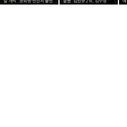
일 개막...양희영·전인지 출전
돌풍' 김민규 2위, 김주형 중
메
상위권 도약