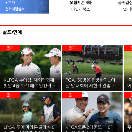
귀하다
오합지존 3화
궁귀검신
천하제일살수
데일리북스
데일리
골프/연예
골프
골프
KLPGA 투어팀, 해외연합에
PGA, 50명은 입장한다...이
'
첫날 4승 1무1패로 일방적 승
달 말 대회에 제한적 관람 허
이
리
용
부
골프
골프
LPGA 투어 마라톤 클래식 6
KPGA오픈 2라운드, '10대
우