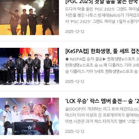
[PGC 2025] 첫날 쫄쫄 굶은 한국 
드디어 막을 올린 'PGC 2025' 그랜드 파이
치킨을 챙긴 나투스 빈체레(NAVI)가 가져갔으
서 'PGC 2025' 그랜드 파이널 1일차 6경
에 들어갔으며 한국에서는 T1과 DN프릭스, 
2025-12-12
경기. 첫 자기장이 남쪽으로 향한 가운데 T1이
위치했다. 버투스 프로가 DN프릭스의 색깔
[KeSPA컵] 한화생명, 풀 세트 접
◆ KeSPA컵 승자 결승▶ 한화생명e스포츠 3
한화생명e스포츠 승 vs 패 디플러스 기아 3세
승 디플러스 기아 5세트 한화생명e스포츠 승 
결승에 진출했다. 한화생명은 12일 오후 상암
2025-12-12
압했다. 한화생명은 이날 승리로 가장 먼저 결
진출을 노린다. 1세트 교전서 이득을 챙기며 
'LCK 우승' 락스 멤버 출전… 숲 '2
숲(SOOP)이 개최하는 리그 오브 레전드(LoL)
마스터 티어 이상과 전 프로게이머가 참여하는
이번 시즌은 과거 락스 타이거즈 멤버 '스맵'·
막 전부터 팬들의 기대를 모았다. 여기에 DN 프릭
2025-12-12
경기씩 직접 출전하는 식스맨 제도가 새롭게 