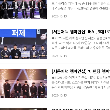
트 디플러스 기아 패 vs 승 T14세트 디플러스 
대역전승을 거두고 KeSPA컵 결승에 진출했다.
러스 기아에 3대2로 역전승을 거뒀다. T1은
2025-12-13
했다. T1은 내일 벌어질 예정인 결승전서 한화
번이 처음이다. 5세트에 들어간 디플러시 기
[서든어택 챔피언십] 퍼제, 3대1
◆2025 서든어택 챔피언십 시즌2 결승전▶악마 
퍼제3세트 악마 4 <제3보급창고> 6 퍼제4
승을 노리던 악마를 쓰러뜨리고 우승컵을 들어 
콜로세움에서 열린 '2025 서든어택 챔피언십
2025-12-13
번 시즌을 불리하게 시작했다. 본선 첫 경기
핀프를 3대1로 잡아냈고,
[서든어택 챔피언십] '디펜딩 챔피
◆2025 서든어택 챔피언십 시즌2 결승전▶퍼제
를 상대로 세트 스코어를 먼저 챙기며 기선을 
든어택 챔피언십 시즌2' 결승전 1세트에서 
악마의 판정승이었다. 방어 진영으로 시작한 악
2025-12-13
차단했다. 세트 스코어를 먼저 챙긴 뒤 우승
몰아쳤다. 첫 라운드 맵 중앙을 건 대치전에