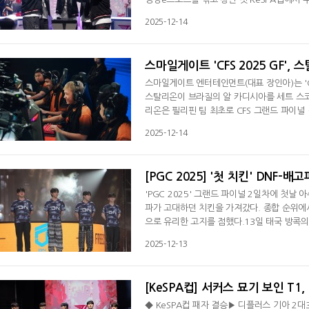
승전서 한화생명을 3대2로 제압했다. 2015년
2025-12-14
상금 6천만 원을 획득했다. 결승전 MVP(FM
싸움서 '페이즈' 김수환의 바루스가 활약하며 
스마일게이트 'CFS 2025 GF'
스마일게이트 엔터테인먼트(대표 장인아)는 'CFS
스탈리온이 브라질의 알 카디시아를 세트 스코
리온은 필리핀 팀 최초로 CFS 그랜드 파이널
이 예상됐지만, 실제 경기는 시종일관 팀 스탈
2025-12-14
나, 팀 스탈리온이 초반부터 강한 압박을 이어
터 공격의 중심에 서며 4라운드까지 6킬
[PGC 2025] '첫 치킨' DNF-배
'PGC 2025' 그랜드 파이널 2일차에 첫
파가 고대하던 치킨을 가져갔다. 종합 순위에
으로 유리한 고지를 점했다.13일 태국 방콕의 
개 팀이 2025년 최고 팀의 자리를 노리며 3
2025-12-13
아즈라 펜타그램이 경쟁에 나섰다.미라마 맵에
들이 집을 두고 눈치 싸움을 펼쳤다. 이후 자
[KeSPA컵] 서커스 묘기 보인 T1,
◆ KeSPA컵 패자 결승▶ 디플러스 기아 2대3 