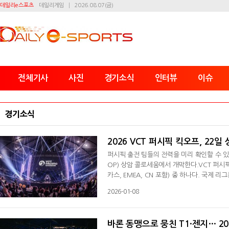
데일리e스포츠
데일리게임
2026.08.07(금)
전체기사
사진
경기소식
인터뷰
이슈
경기소식
2026 VCT 퍼시픽 킥오프, 22일
퍼시픽 출전 팀들의 전력을 미리 확인할 수 있는
OP) 상암 콜로세움에서 개막한다.VCT 퍼
카스, EMEA, CN 포함) 중 하나다. 국제 리그는 마스터스와 챔피언스 등 세계 무대로 향하는 진출권을 얻을 수 있는 관문
인 만큼 모든 팀에 중요한 의미가 있다. 이번
2026-01-08
리는 올해 첫 국제 대회인 ‘마스터스 산티아고’
일까지 약 3주 동안 진행되며 총 12개 팀이 
바론 동맹으로 뭉친 T1·젠지… 20