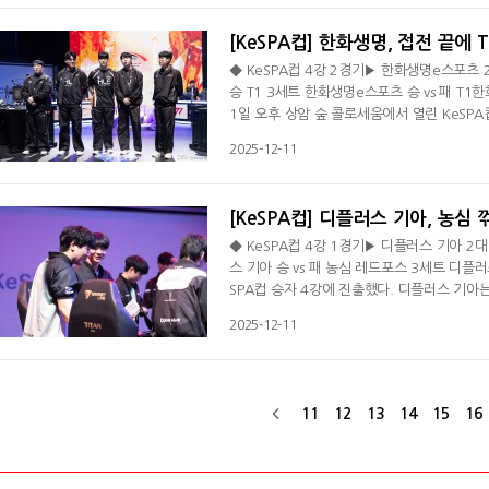
을 통해 A조와 B조로 나뉘어 6
[KeSPA컵] 한화생명, 접전 끝에 T
◆ KeSPA컵 4강 2경기▶ 한화생명e스포츠 2
승 T1 3세트 한화생명e스포츠 승 vs 패 T1
1일 오후 상암 숲 콜로세움에서 열린 KeSPA
기아를 상대한다. 1세트 초반 바텀 싸움서 킬
2025-12-11
챙겼다. 이어진 미드 전투서 '페이즈' 김수환의
'도란' 최현준의 암베사를 막지 못한 한화생명
[KeSPA컵] 디플러스 기아, 농심 
◆ KeSPA컵 4강 1경기▶ 디플러스 기아 2
스 기아 승 vs 패 농심 레드포스 3세트 디플
SPA컵 승자 4강에 진출했다. 디플러스 기아는
드포스를 2대1로 제압했다. 승리한 디플러스 
2025-12-11
트를 내준 디플러스 기아는 2세트 초반 공허유
을 기록한 디플러스 기아는 미드 한 타 싸움서
11
12
13
14
15
16