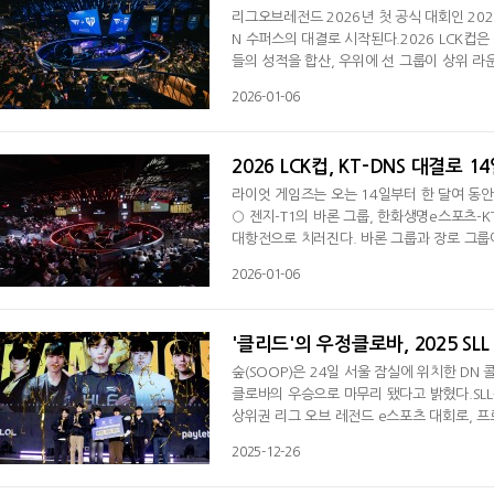
리그오브레전드 2026년 첫 공식 대회인 202
N 수퍼스의 대결로 시작된다.2026 LCK컵은
들의 성적을 합산, 우위에 선 그룹이 상위 라운
스, 브리온이 장로 그룹에는 한화생명, 디플러스 
2026-01-06
및 일정▶1월 14일1경기 KT vs DNS2경기 DK
기 DNS vs DK2경기 HLE vs T1▶1월 17일 
2026 LCK컵, KT-DNS 대결로 1
라이엇 게임즈는 오는 14일부터 한 달여 동안 
○ 젠지-T1의 바론 그룹, 한화생명e스포츠-
대항전으로 치러진다. 바론 그룹과 장로 그룹에
상위 라운드 진출에 대한 혜택을 더 많이 받게
2026-01-06
한 팀씩 고른 뒤 선택된 팀들이 같은 그룹에 
젠지는 같은 바론 그룹의 구성원으로 T1을 택
'클리드'의 우정클로바, 2025 SL
숲(SOOP)은 24일 서울 잠실에 위치한 DN 
클로바의 우승으로 마무리 됐다고 밝혔다.SL
상위권 리그 오브 레전드 e스포츠 대회로, 프
하드 피어리스 밴픽으로 진행된 이날 결승전에
2025-12-26
다. 밴픽 단계부터 경기 흐름을 읽어내는 운
언 폭을 바탕으로 마지막 세트까지 주도권을