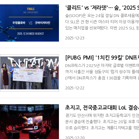
'클리드' vs '저라뎃'… 숲, '2025
숲(SOOP)은 오는 24일 잠실 DN 콜로세움에
다.SLL은 전·현 시즌 마스터 티어 이상 이
있는 매치업을 선보여왔다. 이번 2025 SLL
부터 진행되는 결승전은 5판 3선승제로 진행된
2025-12-23
정훈)'와 스트리머 '저라뎃'이 이끄는 '굿바이
정클로바'는 지난 19일 열린 4강에서 '
[PUBG PMI] '1치킨 99킬' DN
DN프릭스가 2025년 마지막 글로벌 이벤트에
까지 사흘간 서울 성동구의 ‘펍지 성수’의 플
I)’에서 DN프릭스가 총점 136점을 기록하며 종합
ctive) 방식으로 진행되는 '펍지 플레이어스
2025-12-22
각 지역 마스터즈 우승팀을 비롯한 6개 지역 
점수를 합산하는 S.U.P.E.R 룰로 순위를 결
초지고, 전국중고교대회 LoL 결
경기도 안산시에 위치한 초지고등학교가 인천 선
문서 결승에 진출했다. 초지고는 20일 오후 
으로 승리했다. 초지고는 계룡디지텍고를 꺾은
라이즈, 유나라, 브라움을 조합한 초지고는 4
2025-12-20