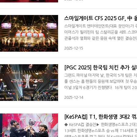
앞서나갔다. 초지고는 2세트서는 아트록스, 스
킹 때 킬을 추가한 초지고는 경기 15분 만에
스마일게이트 CFS 2025 GF, 中
스마일게이트 엔터테인먼트(대표 장인아)가 주최하는
이머스가 필리핀의 팀 스탈리온을 세트 스코어
관중석과 열화와 같은 응원 속에 열린 결승전
한 프로모션과 체험 프로그램이 함께 운영돼,
2025-12-15
였다.결승전은 중국의 명가 올 게이머스와 이
팬들의 응원 속에 펼쳐졌다. 양 팀은 높은 집
[PGC 2025] 한국팀 치킨 추가 실
그랜드 파이널 마지막 날, 한국의 5개 팀은
풀 센스는 홈 팬들의 응원에 보답하며 첫 우승으
이널 3일차 6경기가 진행됐다. 16개 팀이 
T1과 DN프릭스, 배고파, FN포천, 아즈라
2025-12-14
남동쪽 자기장이 잡힌 상황서 DN프릭스가 디
팀과 T5, 디 익스펜더블스 사이의 난전서 BB
[KeSPA컵] T1, 한화생명 3대2 
◆ KeSPA컵 결승전▶ 한화생명e스포츠 2대3 
13세트 한화생명e스포츠 승 vs 패 T14세트 
생명e스포츠를 꺾고 창단 첫 KeSPA컵에서 우