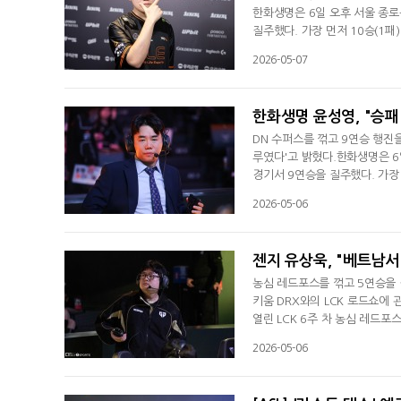
한화생명은 6일 오후 서울 종로구
질주했다. 가장 먼저 10승(1
로 승리해서 기쁘다. '로드 투 
2026-05-07
다"며 9연승을 기록한 소감을 
긴장된다. 그래도 좋다"면서 "
한화생명 윤성영, "승패
DN 수퍼스를 꺾고 9연승 행진
루였다'고 밝혔다.한화생명은 6일
경기서 9연승을 질주했다. 가장
인터뷰서 "2대0으로 이겨서 기
2026-05-06
부족한 부분을 많이 시도해 본 
었던 2세트에 관해선 "녹턴이 
젠지 유상욱, "베트남서 
농심 레드포스를 꺾고 5연승을 
키움 DRX와의 LCK 로드쇼에
열린 LCK 6주 차 농심 레드포
반면 농심은 시즌 5연패에 빠졌다
2026-05-06
전 연승을 '24'로 늘렸다. 매
는데 2대0으로 이겨서 기분 좋