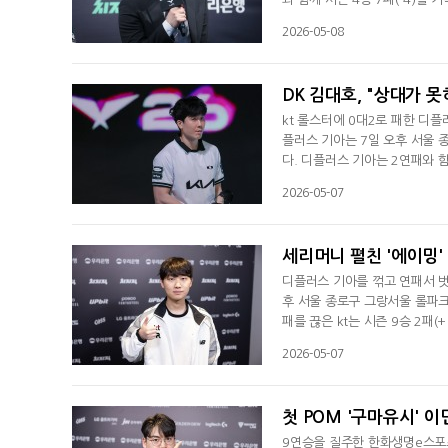
K 스프링 농심 레드포스 전 이후 
2026-05-08
다.김상수 감독은 "2대0으로 
리 팀이 꾸준히 잘하려면 보완해
DK 김대호, "상대가 
kt 롤스터에 0대2로 패한 디플
플러스 기아는 7일 오후 서울 종
다. 디플러스 기아는 2연패와 함
안 좋았다. 아쉽다"라며 "라인전
2026-05-07
서도 손해를 많이 봤다"며 운을 
래 해야 하는 운영이 있는데 게
세리머니 펼친 '에이밍' 
디플러스 기아를 꺾고 연패서 벗어
후 서울 종로구 그랑서울 롤파크 
패를 끊은 kt는 시즌 9승 2패
늘 이겨서 분위기 반전이 될 거 
2026-05-07
한다. 오늘 1세트를 이겨서 갑
보였다. 1세트서 오리아나를 풀었
첫 POM '구마유시' 이
9연승을 질주한 한화생명e스포츠 '