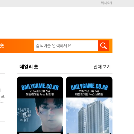
회사소개
숏
데일리 숏
전체보기
하
 프
두를
 많
소감