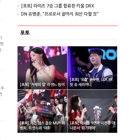
[포토] 라이즈 7승 그룹 합류한 키움 DRX
했
우
DN 유병준, "프로로서 끝까지 최선 다할 것"
포토
디
패했
금
인전
"원
[포토] '유칼' 손우현, LCK 3R
[포토] '거제의 딸' 리센느 원이
첫 승 세리머니
 오
연
 오
자주
지어
[포토] 서든 챔스 결승 MVP 이
[포토] 이세돌 9단과 이현경 아
병화, 리센느와 '야호'
나운서 '화기애애'
.