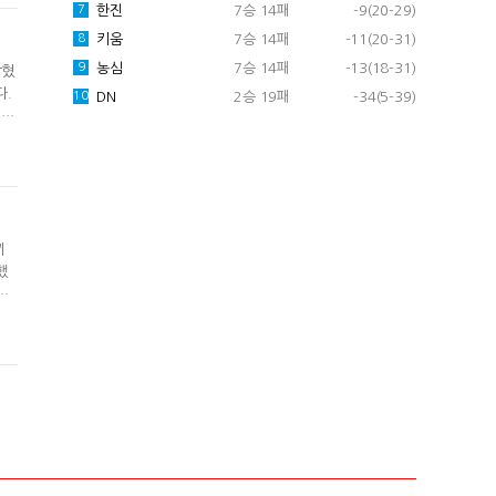
한진
7승 14패
-9(20-29)
7
키움
7승 14패
-11(20-31)
8
농심
7승 14패
-13(18-31)
9
밝혔
다.
DN
2승 19패
-34(5-39)
10
"강
날
리
끼
했
감
 잘
에