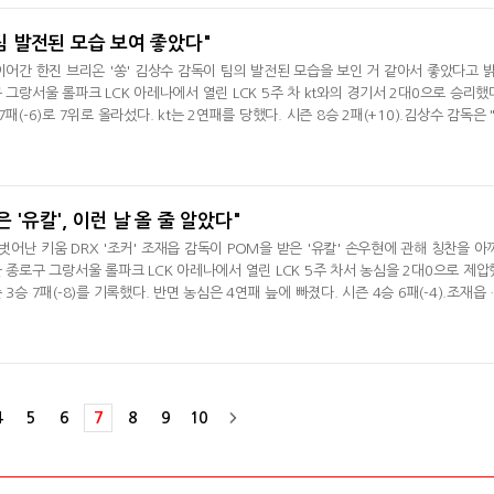
나 팀에 합류한
"팀 발전된 모습 보여 좋았다"
이어간 한진 브리온 '쏭' 김상수 감독이 팀의 발전된 모습을 보인 거 같아서 좋았다고 
 그랑서울 롤파크 LCK 아레나에서 열린 LCK 5주 차 kt와의 경기서 2대0으로 승리했
패(-6)로 7위로 올라섰다. kt는 2연패를 당했다. 시즌 8승 2패(+10).김상수 감독은 
승리해 기쁘다"라며 "승리와 더불어 게임적으로 우리가 발전된 모습을 많이 보여서 좋은 
 kt와의 경기 준비에 관해선 "상대가 강팀이지만 그런 거보다는 우리가 계획적으로 우
수 있는 것을
 '유칼', 이런 날 올 줄 알았다"
어난 키움 DRX '조커' 조재읍 감독이 POM을 받은 '유칼' 손우현에 관해 칭찬을 아
 종로구 그랑서울 롤파크 LCK 아레나에서 열린 LCK 5주 차서 농심을 2대0으로 제압
3승 7패(-8)를 기록했다. 반면 농심은 4연패 늪에 빠졌다. 시즌 4승 6패(-4).조재읍 
이 올라오고 있었는데 계속 0대2로 패했다"라며 "선수들 마음이 꺾일 만했는데 그래도
는 말을 전하고 싶다"며 승리 소감을 전했다. 금일 POM을 받은 '유칼' 손우현의 기복
 나왔다고 생각한
4
5
6
7
8
9
10