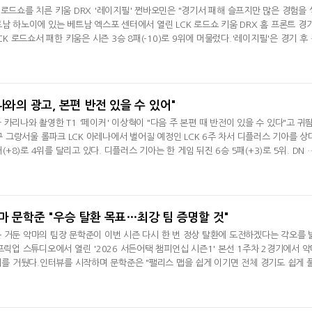
 로드쇼를 치른 키움 DRX '레이지필' 쩐바오민은 "경기서 패해 슬프지만 많은 경험을 
트남 하노이에 있는 베트남 엑스포 센터에서 열린 LCK 로드쇼 키움 DRX 홈 프론트 경
CK 로드쇼서 패한 키움은 시즌 3승 8패(-10)로 9위에 머물렀다.'레이지필'은 경기 후
데 패해서 슬펐다"면서 "젠지는 당연히 강팀이고 어떤 상황서도 강하다. 이번에는 졌
으로 로드쇼를 펼친 소감을 전했다. 이날 '레이지필'은 가장 마지막에 등장해 베트남 
 진행하는 호스
나와의 광고, 본편 반전 있을 수 있어"
카리나와 촬영한 T1 '페이커' 이상혁이 "다음 주 본편 때 반전이 있을 수 있다"고 귀
로구 그랑서울 롤파크 LCK 아레나에서 벌어질 예정인 LCK 6주 차서 디플러스 기아를 상
패(+8)로 4위를 달리고 있다. 디플러스 기아는 한 게임 뒤진 6승 5패(+3)로 5위. DN 
 승리했던 '페이커' 이상혁은 경기 후 중국 완플러스(玩加电竞)와의 경기 후 인터뷰서 
 교전서 조금씩 이득을 본 덕분에 유리해질 수 있었다"며 "초반에 인내심 있게 잘 플
수 있었다"며 승
마 문학준 "우승 탈환 목표…최강 팀 증명할 것"
 거둔 악마의 팀장 문학준이 이번 시즌 다시 한 번 정상 탈환에 도전하겠다는 각오를 
프릭업 스튜디오에서 열린 '2026 서든어택 챔피언십 시즌1' 본선 1주차 2경기에서 악
승리를 거뒀다.인터뷰를 시작하며 문학준은 "팰리스 맵을 쉽게 이기면 전체 경기도 쉽게 
를 정말 잘해와서 쉽지 않았다. 그래도 결국 승리해서 기쁘다"라고 소감을 밝혔다.새
우 "대회에서 세이브 싸움이 정말 중요한데 수비 진영이었던 전반 마지막 라운드 2대
갈 수 있었는