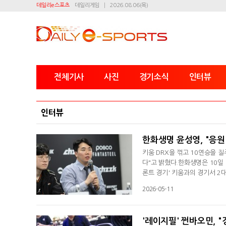
데일리e스포츠
데일리게임
2026.08.06(목)
전체기사
사진
경기소식
인터뷰
인터뷰
한화생명 윤성영, "응원
키움 DRX을 꺾고 10연승을 
다"고 밝혔다.한화생명은 10일 
론트 경기' 키움과의 경기서 2대
질주했다. 윤성영 감독은 경기 
2026-05-11
이 해줘서 감사하다고 말하고 싶
을 전했다. 이날 1만 2천여 명
'레이지필' 쩐바오민, 