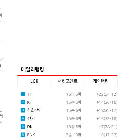
하
이
않아
화가
 다
승까
L
데일리랭킹
는
 초
LCK
서킷포인트
개인랭킹
주효
T1
16승 5패
+22(34-12)
1
KT
15승 5패
+14(30-16)
2
는
한화생명
15승 6패
+18(35-17)
3
서
젠지
15승 6패
+16(32-16)
4
준석
DK
13승 8패
+7(28-21)
5
교전
소감
BNK
7승 13패
-10(17-27)
6