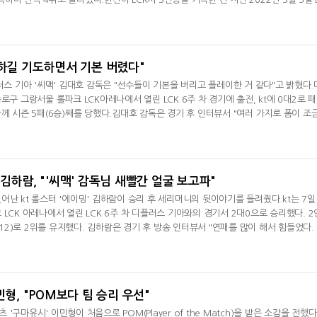
4년, 1,524일 만이다. 반면 BNK는 시즌 8패(3승)째를 당하며 9위에서 벗어나지 못
승리해서 정말 좋다. 불리한 게임을 역전했다는 부분도 기쁘다. 너무 좋은 날이다"라며 "
야 할 점을 계속 찾아
못하길 기도하면서 기본 버렸다"
러스 기아 '씨맥' 김대호 감독은 "선수들이 기본을 버리고 플레이한 거 같다"고 밝혔다.
로구 그랑서울 롤파크 LCK아레나에서 열린 LCK 6주 차 경기에 출전, kt에 0대2로 
께 시즌 5패(6승)째를 당했다.김대호 감독은 경기 후 인터뷰서 "여러 가지로 폼이 조
도 많이 못 했다. 초반 시작은 운이 좋았는데 그걸 캐치할 정도로 실력이 안 됐다. 라
뗐다. 김 감독은 "본능적으로 (선수들이) 오늘 폼이 안 좋다는 걸 느낀 거 같더라"라며 
임은 잘할
김하람, "'씨맥' 감독님 새빨간 얼굴 보고파"
난 kt 롤스터 '에이밍' 김하람이 승리 후 세리머니의 뒷이야기를 들려줬다.kt는 7일
LCK 아레나에서 열린 LCK 6주 차 디플러스 기아와의 경기서 2대0으로 승리했다. 2
(+12)로 2위를 유지했다. 김하람은 경기 후 방송 인터뷰서 "연패를 많이 해서 힘들었다.
같다"라며 "(승리 후 세리머니에 관해선) '씨맥' 김대호 감독님과 평소에도 이야기를 
자기 생각이 나더라. 직접 적었고 '씨맥' 감독님의 새빨간 얼굴을 보고 싶다"며 웃음을 
던 kt
민형, "POM보다 팀 승리 우선"
구마유시' 이민형이 처음으로 POM(Player of the Match)을 받은 소감을 전했다