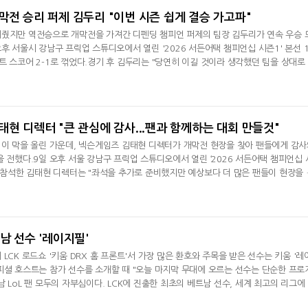
막전 승리 퍼제 김두리 "이번 시즌 쉽게 결승 가고파"
내줬지만 역전승으로 개막전을 가져간 디펜딩 챔피언 퍼제의 팀장 김두리가 연속 우승 
후 서울시 강남구 프릭업 스튜디오에서 열린 '2026 서든어택 챔피언십 시즌1' 본선 
트 스코어 2-1로 꺾었다.경기 후 김두리는 "당연히 이길 것이라 생각했던 팀을 상대로
꼭 이기고 싶었기에 더 기분이 좋다"라고 승리 소감을 밝혔다.이어 "첫 세트를 잘 준
다"며 "개막전에서 지는 장면이 머릿속에 계속 떠돌 정도였다"라고 당시 상황을 돌아
다. 김두리는
태현 디렉터 "큰 관심에 감사...팬과 함께하는 대회 만들것"
1이 막을 올린 가운데, 넥슨게임즈 김태현 디렉터가 개막전 현장을 찾아 팬들에게 감
을 전했다.9일 오후 서울 강남구 프릭업 스튜디오에서 열린 ‘2026 서든어택 챔피언십 
에 참석한 김태현 디렉터는 "좌석을 추가로 준비했지만 예상보다 더 많은 팬들이 현장을 
심을 보내주셔서 진심으로 감사하다"라고 말했다.이날 행사장에는 약 200석 규모의 좌
용자들과 '서든어택 챔피언십' 팬들이 현장을 가득 메우며 개막전 분위기를 달궜다.김 
나로 관전 환
남 선수 '레이지필'
LCK 로드쇼 '키움 DRX 홈 프론트'서 가장 많은 환호와 주목을 받은 선수는 키움 '레
피셜 호스트는 참가 선수를 소개할 때 "오늘 마지막 무대에 오르는 선수는 단순한 프로
 LoL 팬 모두의 자부심이다. LCK에 진출한 최초의 베트남 선수, 세계 최고의 리그에
남 국기를 의미)를 휘날린 주인공이다"고 소개했다. 그러면서 그는 "오늘 푸른 용의 유니폼