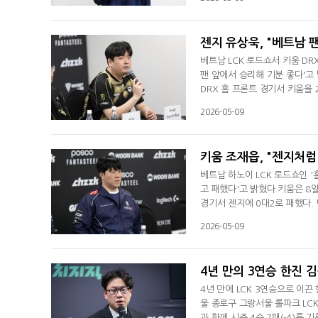
입고 다시 탕롱(하노이)의 땅으로
행 중인 하노이를 의미하는 단어
젠지 유상욱, "베트남 
베트남 LCK 로드쇼서 키움 DR
팬 앞에서 승리해 기분 좋다'고
DRX 홈 프론트 경기서 키움을 
2패, +12)에 반 게임 차로 추
2026-05-09
은 경기 후 인터뷰서 "좋은 경
했다. 젠지는 7일 새벽에 베트
키움 조재읍, "젠지처럼
베트남 하노이 LCK 로드쇼인 '
고 패했다'고 밝혔다.키움은 8
경기서 젠지에 0대2로 패했다. 
경기 후 인터뷰서 "베트남에서 
2026-05-09
의 다음 경기 전까지 부족한 부
분에 관해선 "강하게 할 수 있
4년 만의 3연승 한진 
4년 만에 LCK 3연승으로 이끈
울 종로구 그랑서울 롤파크 LCK
과 함께 시즌 4승 7패(-4)를 