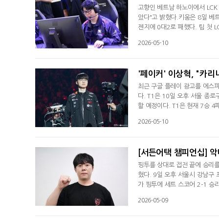
고향인 베트남 하노이에서 LCK
았다"고 밝혔다.키움은 8일 베
젠지에 0대2로 패했다. 팀 첫 L
터뷰서 "베트남에서 첫 경기했는
2026-05-10
만 많은 경험을 쌓았다"며 처음
과 하이 파이브를 했다. 무대서
'페이커' 이상혁, "카리
최근 구글 플레이 광고를 에스파 
다. T1은 10일 오후 서울 종
할 예정이다. T1은 현재 7승 4
퍼스와의 지난 경기서 2대0으로
2026-05-10
세트서 불리했는데 우리가 소규모
이한 덕분에 좋은 결과를 얻을 
[서든어택 챔피언십] 악
핑투를 상대로 접전 끝에 승리를
혔다. 9일 오후 서울시 강남구 
가 핑투에 세트 스코어 2-1 
것이라 생각했는데 핑투가 준비
2026-05-09
고정맵 팰리스에서의 1세트의 경
상황을 잡았다면 조금 더 쉽게 