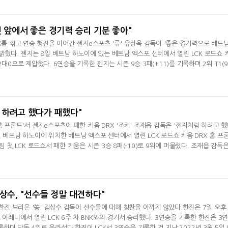
 돌아왔다"면서 "용의 후예 '레이지필'이다"고 강조했다. '탕롱'은 현재 LCK 로드쇼가
다. 정확
팬 앞에서 좋은 경기력 승리 기분 좋아"
X를 꺾고 연승 행진을 이어간 젠지e스포츠 '류' 유상욱 감독이 '좋은 경기력으로 베트
 밝혔다. 젠지는 8일 베트남 하노이에 있는 베트남 엑스포 센터에서 열린 LCK 로드쇼 
2대0으로 제압했다. 6연승을 기록한 젠지는 시즌 9승 3패(+11)를 기록하며 2위 T1(
격했다.팀 첫 LCK 로드쇼서 패한 키움은 시즌 3승 8패(-10)로 9위에 머물렀다.유상욱 
기력으로 베트남 팬 앞에서 2대0으로 승리해서 기분 좋다"며 베트남 로드쇼 승리 소감을
남 하노이에 도착
 하려고 했다가 패했다"
홈 프론트'서 젠지e스포츠에 패한 키움 DRX '조커' 조재읍 감독은 '젠지처럼 하려고 
일 베트남 하노이에 위치한 베트남 엑스포 센터에서 열린 LCK 로드쇼 키움 DRX 홈 프
팀 첫 LCK 로드쇼서 패한 키움은 시즌 3승 8패(-10)로 9위에 머물렀다. 조재읍 감독
하는 첫 경기인데 좋은 경기를 못 보여준 거 같아서 많이 아쉽다"라며 한화생명e스포
분을 잘 보완해서 마지막 날 멋진 경기를 보여줄 수 있게 하겠다"고 다짐했다. 아쉬웠던
는 부분서 강하
김상수, "선수들 정말 대견하다"
 한진 브리온 '쏭' 김상수 감독이 선수들에 대해 칭찬을 아끼지 않았다.한진은 7일 오후
 아레나에서 열린 LCK 6주 차 BNK와의 경기서 승리했다. 3연승을 기록한 한진은 3
기록하며 단독 4위로 올라섰다.한진이 LCK서 3연승을 기록한 건 지난 2022년 3월 5일 