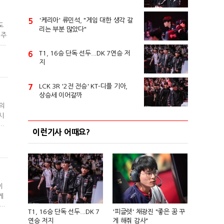
5
'케리아' 류민석, "게임 대한 생각 갈
도
리는 부분 많았다"
1주
 어
6
T1, 16승 단독 선두...DK 7연승 저
비했
지
봤
7
LCK 3R '2전 전승' KT-디플 기아,
상승세 이어갈까
사의
시
찾
이런기사 어때요?
석
디렉
이
게
 금
T1, 16승 단독 선두...DK 7
'피글렛' 채광진 "좋은 꿈 꾸
을
연승 저지
게 해줘 감사"