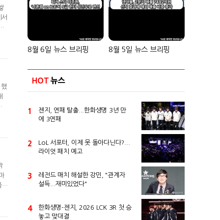
쌓
기서
 인
지
팬들
8월 6일 뉴스 브리핑
8월 5일 뉴스 브리핑
HOT
뉴스
띔했
대
수
1
젠지, 연패 탈출...한화생명 3년 만
"1
에 3연패
레
2
LoL 서포터, 이제 못 돌아다닌다?...
라이엇 패치 예고
밝
3
레전드 매치 해설한 강민, "관계자
마
설득...재미있었다"
풀릴
로운
1
4
한화생명-젠지, 2026 LCK 3R 첫 승
놓고 맞대결