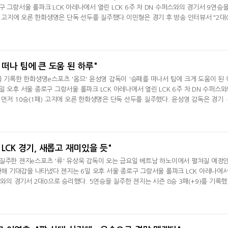
 그랑서울 롤파크 LCK 아레나에서 열린 LCK 6주 차 DN 수퍼스와의 경기서 9연승
패) 고지에 오른 한화생명은 단독 선두를 질주했다.이민형은 경기 후 방송 인터뷰서 "2대
MSI가 얼마 남지 않았다. 승리와 승점 관리가 중요하다"라며 "깔끔하게 승리해서 기분 
전했다. 이민형은 이날 시즌 처음으로 POM을 받았다. 그는 "오랜만에 인터뷰 존에 와
POM보다는 승리가 중요하
 떠나 팀에 큰 도움 된 하루"
을 기록한 한화생명e스포츠 '옴므' 윤성영 감독이 '승패를 떠나서 팀에 크게 도움이 된 
 오후 서울 종로구 그랑서울 롤파크 LCK 아레나에서 열린 LCK 6주 차 DN 수퍼스와
 먼저 10승(1패) 고지에 오른 한화생명은 단독 선두를 질주했다. 윤성영 감독은 경기 
분 좋다. 아쉬운 장면이 많았는데 잘 이야기하면 될 거 같다"라며 "내가 생각했을 때 팀
장면이 잘 나왔다. 일단 승패를 떠나서 팀에 크게 도움 되는 하루였다"고 평가했다. 접
하기 힘든 조
LCK 경기, 새롭고 재미있을 듯"
질주한 젠지e스포츠 '류' 유상욱 감독이 오는 금요일 베트남 하노이에서 펼쳐질 예정
 관해 기대감을 나타냈다.젠지는 6일 오후 서울 종로구 그랑서울 롤파크 LCK 아레나에
스와의 경기서 2대0으로 승리했다. 5연승을 질주한 젠지는 시즌 8승 3패(+9)를 기록했
. 시즌 4승 7패(-6).승리한 젠지는 지난 2021년 LCK 스프링 1라운드부터 시작된 
치 기준으로는 49승 3패다.유상욱 감독은 경기 후 인터뷰서 "1세트는 흔들리는 모습이 
다"라며 "우리가 상대