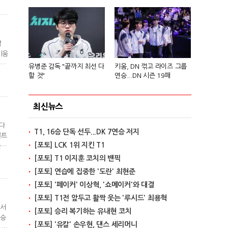
 진
남
키움
9승
유병준 감독 "끝까지 최선 다
키움, DN 꺾고 라이즈 그룹
감독
할 것"
연승...DN 시즌 19패
 전
최신뉴스
했다
T1, 16승 단독 선두...DK 7연승 저지
론트
[포토] LCK 1위 지킨 T1
은
츠와
[포토] T1 이지훈 코치의 밴픽
 부
[포토] 연습에 집중한 '도란' 최현준
[포토] '페이커' 이상혁, '쇼메이커'와 대결
[포토] T1전 앞두고 활짝 웃는 '루시드' 최용혁
 서
[포토] 승리 복기하는 유내현 코치
연승
[포토] '유칼' 손우현, 댄스 세리머니
LC