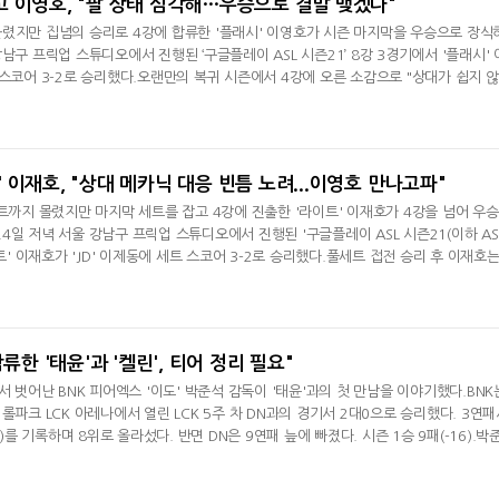
 예고 이영호, "팔 상태 심각해…우승으로 결말 맺겠다"
렸지만 집념의 승리로 4강에 합류한 '플래시' 이영호가 시즌 마지막을 우승으로 장식
남구 프릭업 스튜디오에서 진행된 ‘구글플레이 ASL 시즌21’ 8강 3경기에서 '플래시' 
 스코어 3-2로 승리했다.오랜만의 복귀 시즌에서 4강에 오른 소감으로 "상대가 쉽지 
다행이다"라고 이야기한 이영호는 "장윤철 선수의 리버 활용이 너무 뛰어나 고전했고 
 상황을 돌아봤다.이어 경기가 힘들게 이어졌던 이유를 묻는 질문에 "1세트가 예상과
였다"라고
이트' 이재호, "상대 메카닉 대응 빈틈 노려...이영호 만나고파"
세트까지 몰렸지만 마지막 세트를 잡고 4강에 진출한 '라이트' 이재호가 4강을 넘어 우
4일 저녁 서울 강남구 프릭업 스튜디오에서 진행된 '구글플레이 ASL 시즌21(이하 AS
이트' 이재호가 'JD' 이제동에 세트 스코어 3-2로 승리했다.풀세트 접전 승리 후 이재호
오히려 걱정이 많았는데, 힘겹게 이긴 만큼 승리가 더 값지다"라고 소감을 이야기했으며
"1세트는 준비한 대로 풀렸고, 2세트는 상대가 준비해올 것을 의심하며 대응한 것이 
대의 추격을 허
류한 '태윤'과 '켈린', 티어 정리 필요"
서 벗어난 BNK 피어엑스 '이도' 박준석 감독이 '태윤'과의 첫 만남을 이야기했다.BNK
롤파크 LCK 아레나에서 열린 LCK 5주 차 DN과의 경기서 2대0으로 승리했다. 3연패
7)를 기록하며 8위로 올라섰다. 반면 DN은 9연패 늪에 빠졌다. 시즌 1승 9패(-16).박
 우리가 챔피언이 밸류가 있다고 생각했다"라며 "천천히 운영해서 급하지 않게 했고 
 2세트는 바텀에서 초반에 벌어져서 스노우볼을 굴린 덕분에 이길 수 있었다"고 승리 