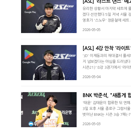
[ASL] '라스트 댄스'
유리한 상황서 마지막 세트에 몰
겠다 선언했다.5일 저녁 서울 강
영호가 '스노우' 장윤철에 세트
힘든 경기였지만 결국 이겨서 
2026-05-05
나기도 했다"라고 힘들었던 경기
르게 흘러가며 경기 흐름이 꼬
[ASL] 4강 안착 '라
'JD' 이제동과의 재대결서 풀
지 넘보겠다는 야심을 드러냈다.
시즌21)' 8강 3경기에서 '라
"준비 과정이 너무 잘 풀려서 
2026-05-04
반 기세를 잡았던 흐름에 대해 
했다"라고 분석했다.그러나 상
BNK 박준석, "새롭게 합
'태윤' 김태윤이 합류한 뒤 연패
3일 오후 서울 종로구 그랑서울 
벗어난 BNK는 시즌 3승 7패(-
감독은 "1세트 초반 불리했는데
2026-05-03
서도 이겨서 승리할 수 있었다.