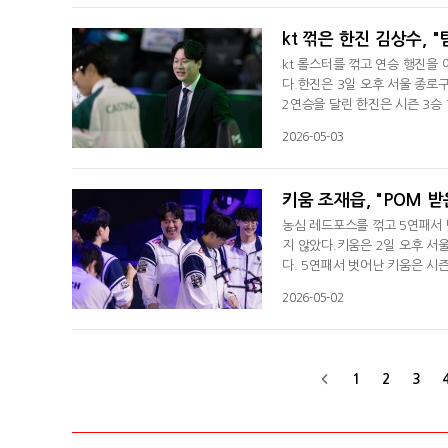
을 전했다. 농심 레드포스를 떠
kt 꺾은 한진 김상수, 
kt 롤스터를 꺾고 연승 행진을 
다.한진은 3일 오후 서울 종로구
2연승을 달린 한진은 시즌 3승 7
팀인 kt를 상대로 2대0으로 
2026-05-03
이었다"며 승리 소감을 전했다.
템포에 맞게 잘 수행하고 잘할 
키움 조재읍, "POM 받은
농심 레드포스를 꺾고 5연패서 벗
지 않았다.키움은 2일 오후 서울
다. 5연패서 벗어난 키움은 시즌 
독은 경기 후 인터뷰서 "자신감
2026-05-02
따라와 줬고 열심히 해서 고맙다
관해선 "최근에 패할 때 실수가
1
2
3