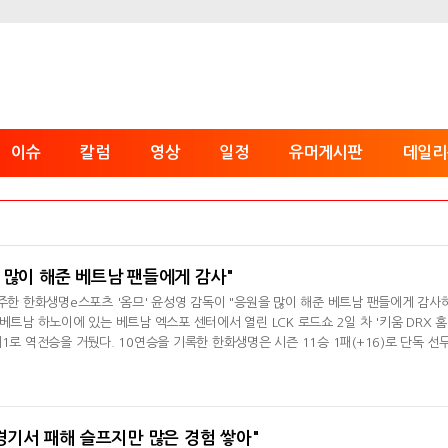
이슈
칼럼
영상
일정
유머게시판
데일리
 많이 해준 베트남 팬들에게 감사"
질주한 한화생명e스포츠 '옴므' 윤성영 감독이 "응원을 많이 해준 베트남 팬들에게 감사
베트남 하노이에 있는 베트남 엑스포 센터에서 열린 LCK 로드쇼 2일 차 '키움 DRX 홈
1로 역전승을 거뒀다. 10연승을 기록한 한화생명은 시즌 11승 1패(+16)로 단독 선
후 인터뷰서 "우리 입장서 승리해서 기분 좋다. 베트남에 처음 왔는데 생각보다 응원을
다"라며 "고생한 선수나 팬들이 즐겁게 봤으면 좋을 거 같다"며 LCK 로드쇼를 치른 
 팬이 보는 가운데
"경기서 패해 슬프지만 많은 경험 쌓아"