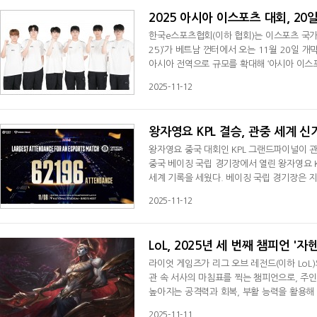
2025 아시아 이스포츠 대회, 20
한국e스포츠협회(이하 협회)는 이스포츠 국가대항전인
25)’가 베트남 껀터에서 오는 11월 20일 
아시아 전역으로 규모를 확대해 ‘아시아 이스포
가가 참가해 의미를 더한다. 대한민국, 중국, 
2025-11-12
며, 아시아를 대표하는 국제 이스포츠 대회로
즈) ▲크로스파이어(스마일게이트) 2개 종목
왕자영요 KPL 결승, 관중 세계 신
왕자영요 중국 대회인 KPL 그랜드파이널이 관중 
중국 베이징 국립 경기장에서 열린 왕자영요 K
세계 기록을 세웠다. 베이징 국립 경기장은 지난
그 오브 레전드 월드 챔피언십(롤드컵)서 우승
2025-11-12
번에는 70% 이상의 관객이 들어오면서 중국 
참가 중이며 지역 연고제를 채택하고 있다. 
LoL, 2025년 세 번째 챔피언 '자
라이엇 게임즈가 리그 오브 레전드(이하 LoL)의
관 속 서사의 마침표를 찍는 챔피언으로, 주
높아지는 공격력과 회복, 부활 능력을 활용해 
한 상황에서 생존하도록 돕는다. 자헨은 상대를
2025-11-11