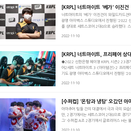
[KRPL] 너트마이트 '베가' 이
너트마이트의 '베가' 이진건이 와일드카드전
광명 아이벡스 스튜디오에서 진행된 '2022 
를 상대로 세트스코어 2대0으로 승리했다. 
하며 1승을 추가했다. 4승 3패로 포스트시즌
2022-11-10
다. 이진건은 승리 소감으로 "풀리그 마지막
일드카드전에서 엑스플레인을 만나고 싶고, 
[KRPL] 너트마이트, 프리페어 상
◆2022 신한은행 헤이영 KRPL 시즌2 23
어2세트 너트마이트 3 <아이템전> 2 프리
기도 광명 아이벡스 스튜디오에서 진행된 '20
피페어를 상대로 세트스코어 2대0으로 승리했
2022-11-10
로 승리하며 1승을 추가했다.스피드전 고정트랙
선을 통과했고, '아이언' 한승철은 3위를 차지
[수퍼컵] '온탕과 냉탕' 오갔던 
아마추어 팀들 간의 대결에서 극과 극의 모습
만, 2경기에서는 세트스코어 2대0으로 경기가
그' 수퍼컵 A조 2경기에서 글로리어스 H는 
피드전에서 1, 2라운드를 모두 따내며 손쉽게 
2022-11-10