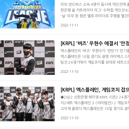
리브 샌드박스 소속 4명이 동시에 개인전에 출전
한은행 쏠 카트라이더 리그' 수퍼컵 개인전 
'닐' 리우 창 헝은 옐로 라이더로 주행을 펼친
승태는 각각 화이트와 퍼플 라이더로 참가한다
2022-11-11
이 좋겠지만 쉽지만은 않은 상황이다. '닐' 
출신의 김승태, 시즌1 결승전 노르테
[KRPL] '버즈' 우현수 에결서 '
엑스플레인의 '버즈' 우현수가 '런민기' 민
엑스플레인은 10일 경기도 광명 아이벡스 스튜
팀전 24경기에서 게임코치를 상대로 세트스코
을 차지하지 못해 0대3패배를 당했고, 아이템
2022-11-10
운드를 잡아내며 에이스 결정전을 성사시켰다.
다.에이스 결정전에서 승리하며 팀의 승리를 
[KRPL] 엑스플레인, 게임코치 잡
◆2022 신한은행 헤이영 KRPL 시즌2 24
치2세트 엑스플레인 3 <아이템전> 2 게임
고이제 올랐다.엑스플레인은 10일 경기도 광
러스리그' 시즌2 팀전 24경기에서 게임코치를
2022-11-10
지했지만 중위권을 차지하지 못해 0대3패배를
허용했지만 5라운드를 잡아내며 에이스 결정