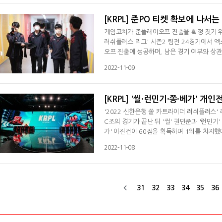
[KRPL] 준PO 티켓 확보에 나서
게임코치가 준플레이오프 진출을 확정 짓기 위
러쉬플러스 리그' 시즌2 팀전 24경기에서 
오프 진출에 성공하며, 남은 경기 여부와 
근 3연승을 달리며 상승가도를 달리고 있다.
2022-11-09
좋은 흐름을 이어가고 있다. 너트마이트는 프로
천을 만나 모두 세트스코어 0대2로 패배를 당
[KRPL] '씰·런민기·쫑·베가' 개
'2022 신한은행 쏠 카트라이더 러쉬플러스'
C조의 경기가 끝난 뒤 '씰' 권민준과 '런민기'
가' 이진건이 60점을 획득하며 1위를 차지했다
번 시즌 최다 득점에 성공했다. 이어 종합 1
2022-11-08
5위를 오가며 45점에 만족해야 했다. '리미트
했다. '램공' 박상원은 2점 차이로 5위에
31
32
33
34
35
36