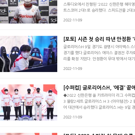
스튜디오에서 진행된 '2022 신한은행 헤이영
트스코어 2대1로 승리했다. 스피드전을 2대
을 성사시켰고, 에이스 결정전에서 안정환이 
2022-11-09
팀의 승리를 만들어낸 안정환은 승리 소감으로
이어 프로팀을 상대로 DFI 블레이즈 보다 광
[포토] 시즌 첫 승리 따낸 안정환 
글로리어스H 9일 경기도 광명시 아이벡스 스
경기를 했다.글로리어스 에이스 결정전 주자로
리를 확정 지었다. 안정환이 무대 밖에서 대
2022-11-09
[수퍼컵] 글로리어스H, '에결' 끝
◆2022 신한은행 쏠 카트라이더 리그 수퍼컵 
3 블랑2세트 글로리어스 H 3 <아이템전> 
어 대전에서 승리했다.글로리어스 H는 9일 
이더 리그' 수퍼컵 A조 2경기 블랑을 상대로
2022-11-09
한 글로리어스 H는 아이템전에서 3대2로 승
우혁을 상대로 먼저 결승선을 통과하