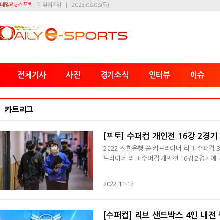
데일리e스포츠
데일리게임
2026.08.08(토)
전체기사
사진
경기소식
인터뷰
이슈
카트리그
[포토] 수퍼컵 개인전 16강 2경기
2022 신한은행 쏠 카트라이더 리그 수퍼컵 
트라이더 리그 수퍼컵 개인전 16강 2경기에
2022-11-12
[수퍼컵] 리브 샌드박스 4인 내전