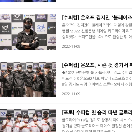
이어진 아이템전에서는 풀라운드 접전 끝에 
안정환은 플라즈마 V1을 사용한 심우혁을 
[수퍼컵] 온오프 김지민 "블레이
온오프의 김지민이 블레이즈와의 대결에 강한
행된 '2022 신한은행 헤이영 카트라이더 리
승리했다. 스피드전을 3대0으로 완승한 뒤 
"한 시즌을 쉬고 리그에 복귀했는데 첫 ㅅ경기
2022-11-09
를 안 하면서 마음의 평화를 찾은 거 같다. 
어 팀 전력에 대해 . "프로 팀과 스크림 했을
[수퍼컵] 온오프, 시즌 첫 경기서
◆2022 신한은행 쏠 카트라이더 리그 수퍼컵 
피드전 > 3 온오프2세트 피날레 e스포츠 2 
9일 경기도 광명 아이벡스 스튜디오에서 진행된
레 e스포츠를 상대로 세트스코어 2대0으로 
2022-11-09
에 3대2로 승리했다.첫 라운드 신화 차원의 
리아 부산의 밤에서도 고병수와 임재원이 1등
[포토] 수퍼컵 첫 승리 따낸 글로리
글로리어스H 9일 경기도 광명시 아이벡스 스
경기를 했다.글로리어스 에이스 결정전 끝에 블
어스 선수단이 함께 엄지를 들었다.