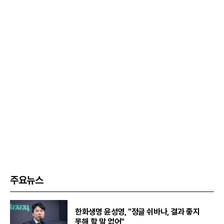
주요뉴스
한화생명 윤성영, "정글 쉬바나, 결과 좋지
못해 할 말 없어"