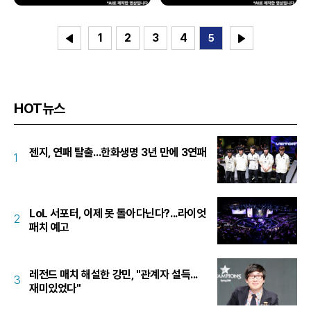
1
2
3
4
5
HOT뉴스
젠지, 연패 탈출...한화생명 3년 만에 3연패
1
LoL 서포터, 이제 못 돌아다닌다?...라이엇
2
패치 예고
레전드 매치 해설한 강민, "관계자 설득...
3
재미있었다"