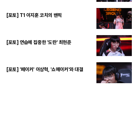
[포토] T1 이지훈 코치의 밴픽
[포토] 연습에 집중한 '도란' 최현준
[포토] '페이커' 이상혁, '쇼메이커'와 대결