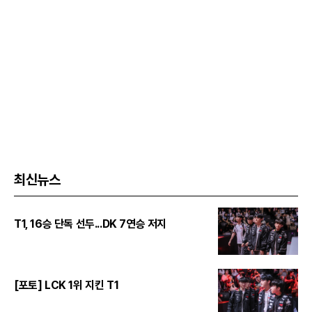
최신뉴스
T1, 16승 단독 선두...DK 7연승 저지
[포토] LCK 1위 지킨 T1