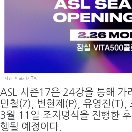
사진=아프리카TV.
ASL 시즌17은 24강을 통해 
민철(Z), 변현제(P), 유영진(T)
3월 11일 조지명식을 진행한 후
행될 예정이다.