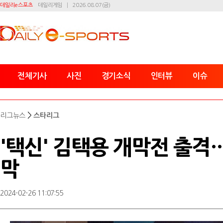
데일리e스포츠
데일리게임
2026.08.07(금)
전체기사
사진
경기소식
인터뷰
이슈
>
리그뉴스
스타리그
'택신' 김택용 개막전 출격…A
막
2024-02-26 11:07:55