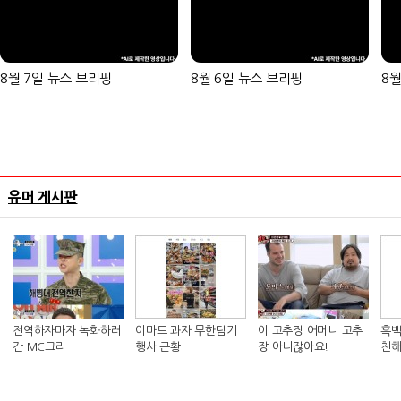
8월 7일 뉴스 브리핑
8월 6일 뉴스 브리핑
8월
유머 게시판
전역하자마자 녹화하러
이마트 과자 무한담기
이 고추장 어머니 고추
흑백
간 MC그리
행사 근황
장 아니잖아요!
친해
킴 셰