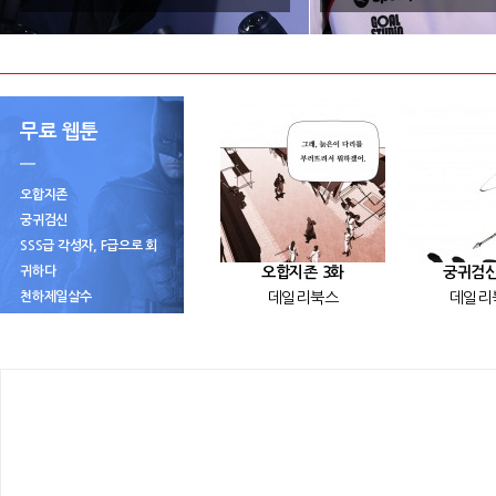
무료 웹툰
오합지존
궁귀검신
SSS급 각성자, F급으로 회
귀하다
오합지존 3화
궁귀검신
천하제일살수
데일리북스
데일리