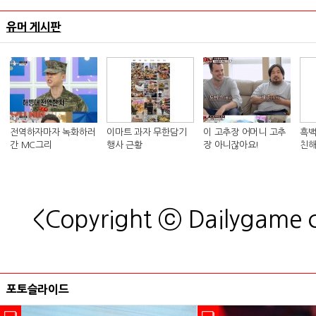
유머 게시판
전역하자마자 녹화하러
이마트 과자 무한담기
이 고추장 어머니 고추
흑백
간 MC그리
행사 근황
장 아니잖아요!
친해
킴 셰
<Copyright ⓒ Dailygame
포토슬라이드