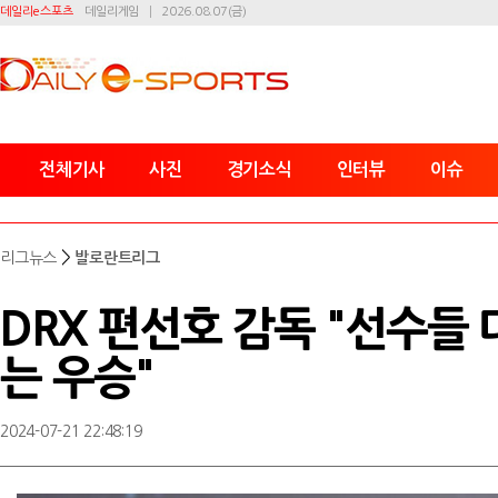
데일리e스포츠
데일리게임
2026.08.07(금)
전체기사
사진
경기소식
인터뷰
이슈
>
리그뉴스
발로란트리그
DRX 편선호 감독 "선수
는 우승"
2024-07-21 22:48:19