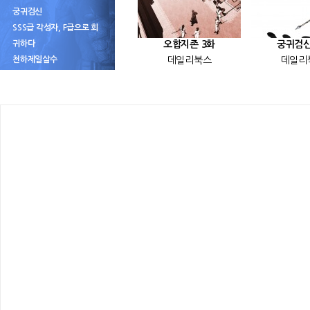
궁귀검신
SSS급 각성자, F급으로 회
귀하다
오합지존 3화
궁귀검신
천하제일살수
데일리북스
데일리