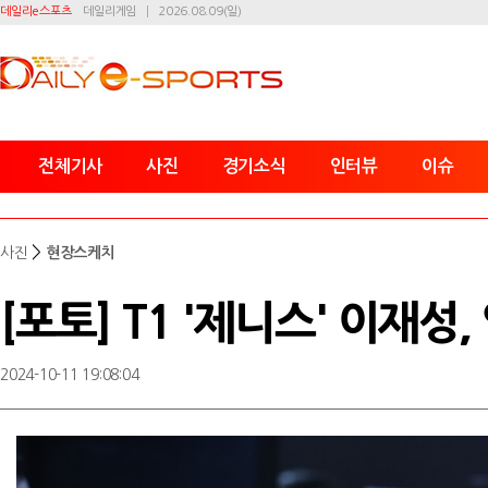
데일리e스포츠
데일리게임
2026.08.09(일)
전체기사
사진
경기소식
인터뷰
이슈
>
사진
현장스케치
[포토] T1 '제니스' 이재성,
2024-10-11 19:08:04