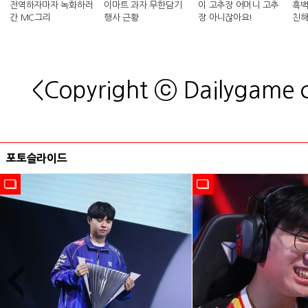
전역하자마자 녹화하러
이마트 과자 무한담기
이 고추장 어머니 고추
흑백
간 MC그리
행사 근황
장 아니잖아요!
친해
킴 셰
<Copyright ⓒ Dailygame
포토슬라이드