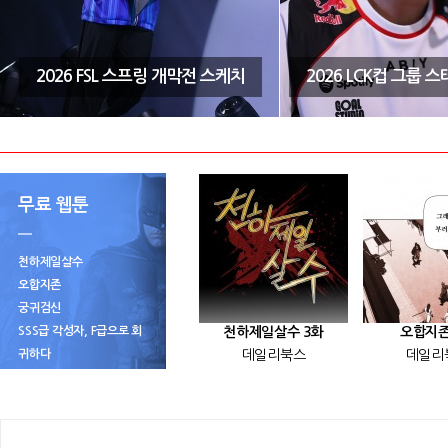
2026 FSL 스프링 개막전 스케치
2026 LCK컵 그룹 
무료 웹툰
천하제일살수
오합지존
궁귀검신
SSS급 각성자, F급으로 회
천하제일살수 3화
오합지존
귀하다
데일리북스
데일리