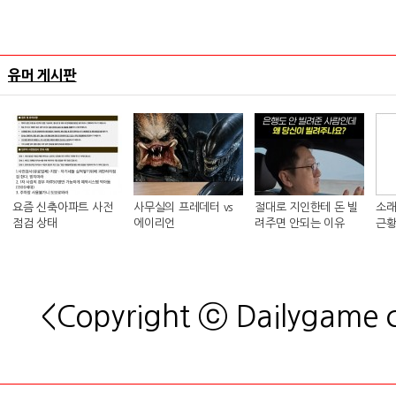
유머 게시판
요즘 신축아파트 사전
사무실의 프레데터 vs
절대로 지인한테 돈 빌
소래
점검 상태
에이리언
려주면 안되는 이유
근황
<Copyright ⓒ Dailygame