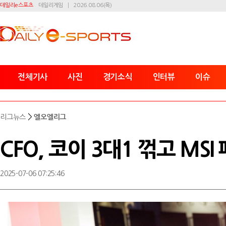
데일리e스포츠
데일리게임
2026.08.06(목)
전체기사
사진
경기소식
인터뷰
이슈
>
리그뉴스
엘오엘리그
CFO, 코이 3대1 꺾고 MS
2025-07-06 07:25:46