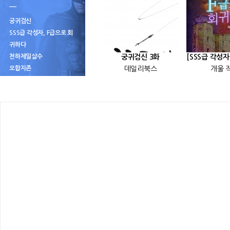
궁귀검신
SSS급 각성자, F급으로 회
귀하다
천하제일살수
궁귀검신 3화
오합지존
데일리북스
개울 