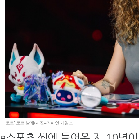
'로르' 로르 발레(사진=라이엇 게임즈)
e스포츠 씬에 들어온 지 10년이