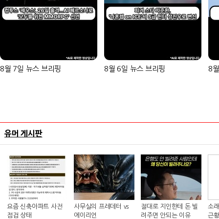
8월 7일 뉴스 브리핑
8월 6일 뉴스 브리핑
8월
유머 게시판
요즘 신축아파트 사전
사무실의 프레데터 vs
절대로 지인한테 돈 빌
소래
점검 상태
에이리언
려주면 안되는 이유
근황