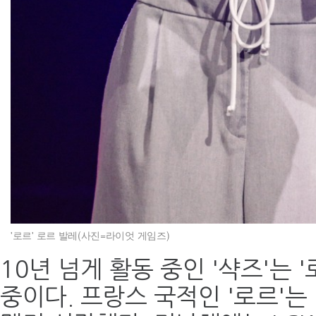
'로르' 로르 발레(사진=라이엇 게임즈)
10년 넘게 활동 중인 '샥즈'는 
중이다. 프랑스 국적인 '로르'는