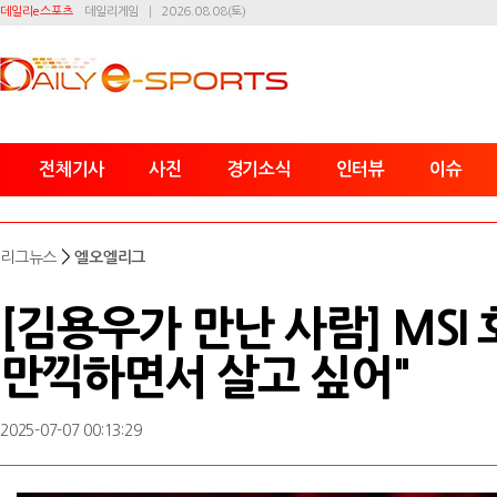
데일리e스포츠
데일리게임
2026.08.08(토)
전체기사
사진
경기소식
인터뷰
이슈
>
리그뉴스
엘오엘리그
[김용우가 만난 사람] MSI 
만끽하면서 살고 싶어"
2025-07-07 00:13:29