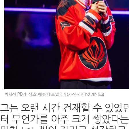
박지선 PD와 '샥즈' 에퓨 데포얼테레(사진=라이엇 게임즈)
그는 오랜 시간 건재할 수 있었
터 무언가를 아주 크게 쌓았다는