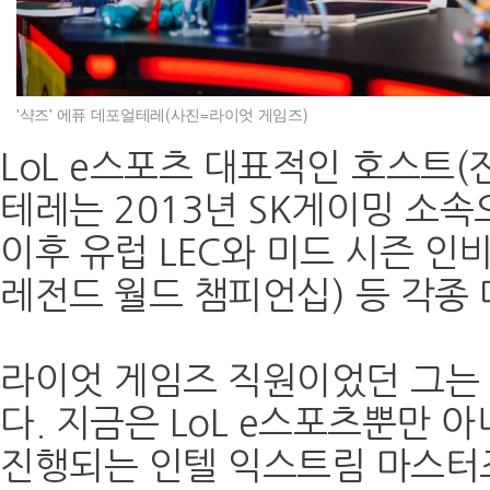
'샥즈' 에퓨 데포얼테레(사진=라이엇 게임즈)
LoL e스포츠 대표적인 호스트(
테레는 2013년 SK게이밍 소속
이후 유럽 LEC와 미드 시즌 인비
레전드 월드 챔피언십) 등 각종
라이엇 게임즈 직원이었던 그는 
다. 지금은 LoL e스포츠뿐만 
진행되는 인텔 익스트림 마스터즈