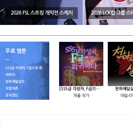
2026 FSL 스프링 개막전 스케치
2026 LCK컵 그룹 
무료 웹툰
SSS급 각성자, F급으로 회
귀하다
천하제일살수
오합지존
[SSS급 각성자, F급으로 회귀하다] 25화
천하제일살
궁귀검신
개울 작가
데일리