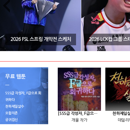
2026 FSL 스프링 개막전 스케치
2026 LCK컵 그룹 
무료 웹툰
SSS급 각성자, F급으로 회
귀하다
천하제일살수
오합지존
[SSS급 각성자, F급으로 회귀하다] 25화
천하제일살
궁귀검신
개울 작가
데일리