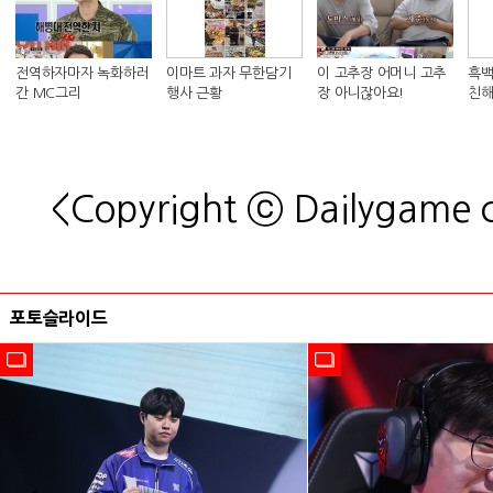
전역하자마자 녹화하러
이마트 과자 무한담기
이 고추장 어머니 고추
흑백
간 MC그리
행사 근황
장 아니잖아요!
친해
킴 셰
<Copyright ⓒ Dailygame
포토슬라이드