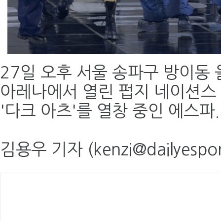
27일 오후 서울 송파구 방이동
아레나에서 열린 펍지 네이션스 
'다크 아츠'를 열창 중인 에스파.
김용우 기자 (kenzi@dailyespor