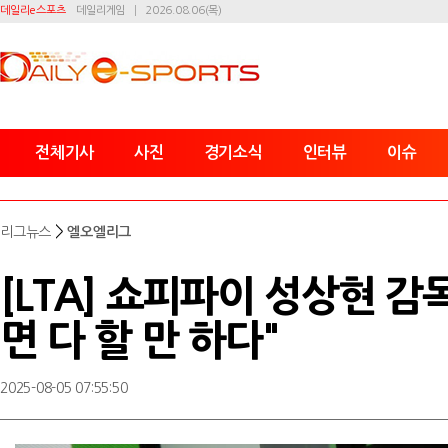
데일리e스포츠
데일리게임
2026.08.06(목)
전체기사
사진
경기소식
인터뷰
이슈
>
리그뉴스
엘오엘리그
[LTA] 쇼피파이 성상현 감
면 다 할 만 하다"
2025-08-05 07:55:50