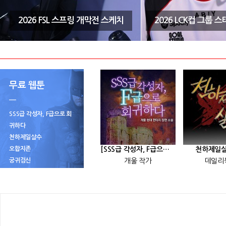
2026 FSL 스프링 개막전 스케치
2026 LCK컵 그룹 
무료 웹툰
SSS급 각성자, F급으로 회
귀하다
천하제일살수
오합지존
[SSS급 각성자, F급으로 회귀하다] 25화
천하제일살
궁귀검신
개울 작가
데일리