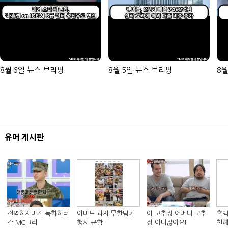
8월 6일 뉴스 브리핑
8월 5일 뉴스 브리핑
8월
유머 게시판
전역하자마자 녹화하러
이마트 과자 무한담기
이 고추장 어머니 고추
흑백
간 MC그리
행사 근황
장 아니잖아요!
친해