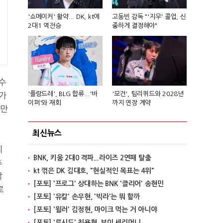
'쇼메이커' 활약... DK, kt에
고동빈 감독 "'지우' 콜업, 신
2대1 역전승
중하게 결정해야"
선수
'플랑드레', BLG 합류...'바
'모건', 팀리퀴드와 2028년
가
이퍼'와 재회
까지 연장 계약
 만
최신뉴스
헤
BNK, 키움 2대0 격파...라이즈 2연패 탈출
추
kt 꺾은 DK 김대호, "현실적인 목표는 4위"
밖
[포토] '프로그' 상대하는 BNK '클리어' 송현민
로
[포토] '유칼' 손우현, '빅라'는 뭐 할까
[포토] '윌러' 김정현, 마이크 먹는 거 아니야
[포토] '루시드' 최용혁, 브이 세리머니