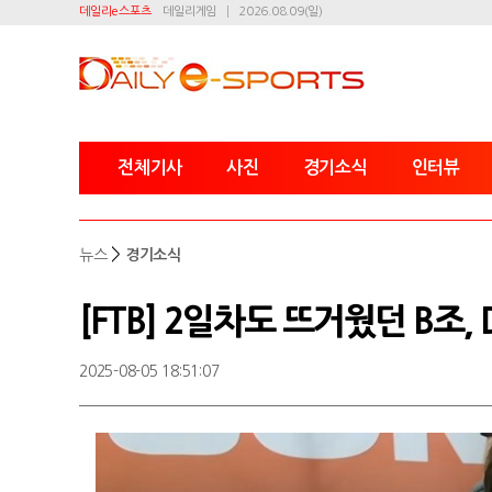
데일리e스포츠
데일리게임
2026.08.09(일)
전체기사
사진
경기소식
인터뷰
>
뉴스
경기소식
[FTB] 2일차도 뜨거웠던 B조,
2025-08-05 18:51:07