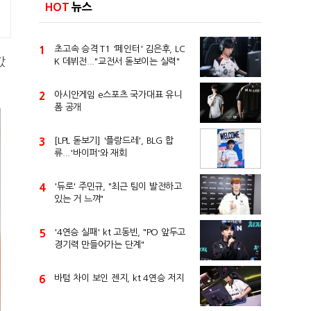
HOT
뉴스
1
초고속 승격 T1 '페인터' 김은후, LC
갔
K 데뷔전..."교전서 돋보이는 실력"
2
아시안게임 e스포츠 국가대표 유니
폼 공개
3
[LPL 돋보기] '플랑드레', BLG 합
류...'바이퍼'와 재회
4
'듀로' 주민규, "최근 팀이 발전하고
있는 거 느껴"
5
'4연승 실패' kt 고동빈, "PO 앞두고
경기력 만들어가는 단계"
6
바텀 차이 보인 젠지, kt 4연승 저지