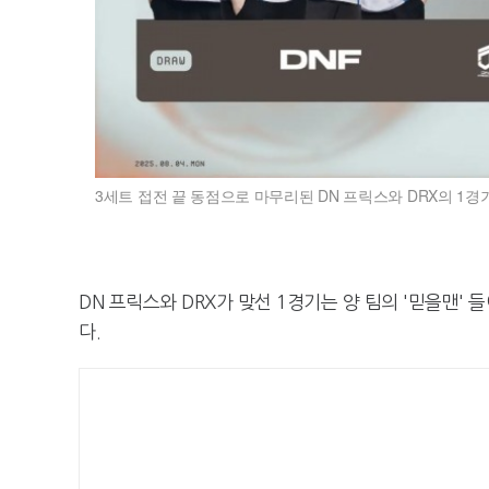
3세트 접전 끝 동점으로 마무리된 DN 프릭스와 DRX의 1경기
DN 프릭스와 DRX가 맞선 1경기는 양 팀의 '믿을맨'
다.