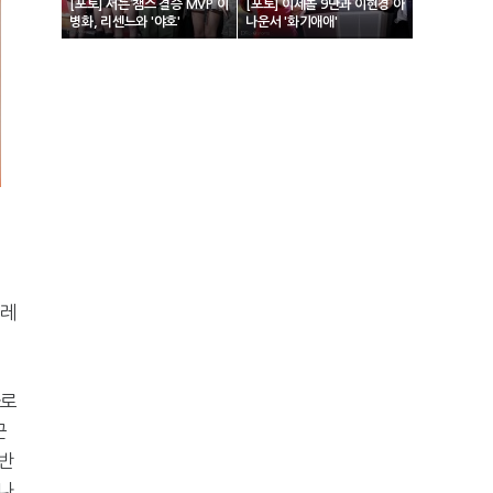
[포토] 서든 챔스 결승 MVP 이
[포토] 이세돌 9단과 이현경 아
병화, 리센느와 '야호'
나운서 '화기애애'
 레
바로
근
반
나