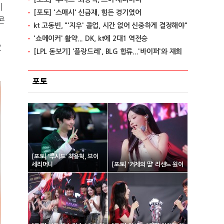
기
[포토] '스매시' 신금재, 힘든 경기였어
콘
kt 고동빈, "'지우' 콜업, 시간 없어 신중하게 결정해야"
'쇼메이커' 활약... DK, kt에 2대1 역전승
2
[LPL 돋보기] '플랑드레', BLG 합류...'바이퍼'와 재회
포토
[포토] '루시드' 최용혁, 브이
세리머니
[포토] '거제의 딸' 리센느 원이