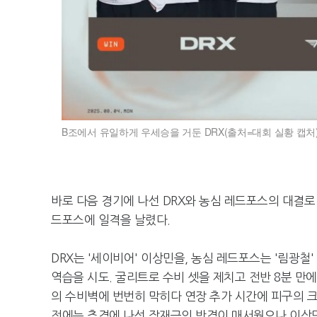
B조에서 유일하게 우세승을 거둔 DRX(출처=대회 실황 캡처)
바로 다음 경기에 나선 DRX와 농심 레드포스의 대결로 
드포스에 일격을 날렸다.
DRX는 '세이비어' 이상민을, 농심 레드포스는 '림광
역습을 시도. 굴리트로 수비 셋을 제치고 전반 8분 
의 수비벽에 번번히 막히다 연장 추가 시간에 피구의 
전에는 추격에 나선 장재근의 반격이 매서웠으나 이상민