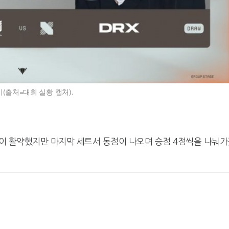
(출처=대회 실황 캡처).
 들이 활약했지만 마지막 세트서 동점이 나오며 승점 4점씩을 나눠