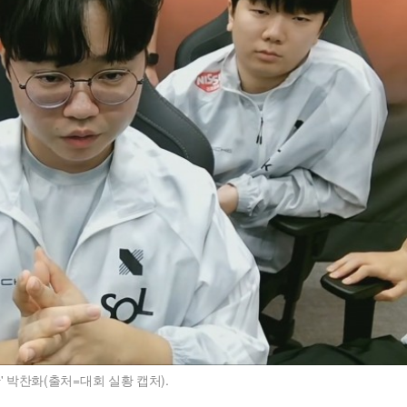
' 박찬화(출처=대회 실황 캡처).