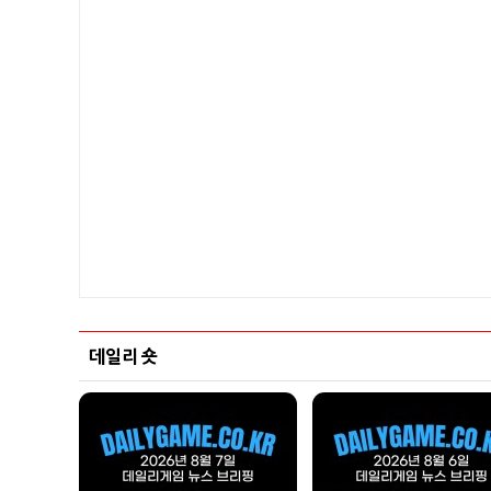
데일리 숏