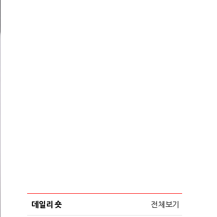
데일리 숏
전체보기