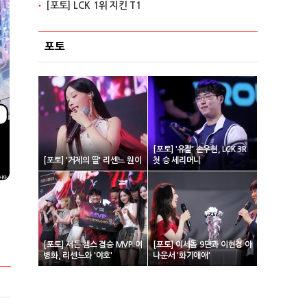
[포토] LCK 1위 지킨 T1
포토
[포토] '유칼' 손우현, LCK 3R
[포토] '거제의 딸' 리센느 원이
첫 승 세리머니
[포토] 서든 챔스 결승 MVP 이
[포토] 이세돌 9단과 이현경 아
병화, 리센느와 '야호'
나운서 '화기애애'