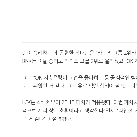
팀이 승리하는 데 공헌한 남대근은 "라이즈 그룹 2위라서
BNK는 이날 승리로 라이즈 그룹 2위로 올라섰고, OK
그는 "OK 저축은행이 교전을 좋아하는 등 공격적인 팀이
로는 쉬웠던 거 같다. 그 이유로 약간 상성이 잘 맞는다
LCK는 4주 차부터 25.15 패치가 적용됐다. 이번 
적으로 제리 상위 호환이라고 생각한다"면서 "라인전과
은 거 같다"고 설명했다.