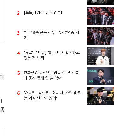
2
[포토] LCK 1위 지킨 T1
3
T1, 16승 단독 선두...DK 7연승 저
지
4
'듀로' 주민규, "최근 팀이 발전하고
있는 거 느껴"
5
한화생명 윤성영, "정글 쉬바나, 결
상대
과 좋지 못해 할 말 없어"
6
'캐니언' 김건부, "쉬바나, 조합 맞추
는 과정 난이도 있어"
인
 좋