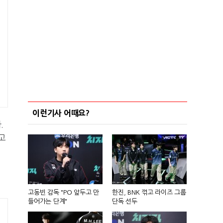
이런기사 어때요?
.
고
고동빈 감독 "PO 앞두고 만
한진, BNK 꺾고 라이즈 그룹
들어가는 단계"
단독 선두