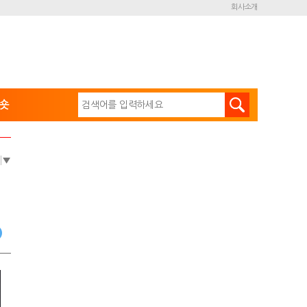
회사소개
숏
e
▼