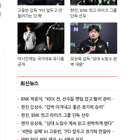
그
고동빈 감독 "PO 앞두고 만
한진, BNK 꺾고 라이즈 그룹
어
들어가는 단계"
단독 선두
아시안게임 국가대표 유니폼
유상욱 감독 "상대 노림수 완
공개
벽 대응"
최신뉴스
BNK 박준석, "KRX 전, 선수들 멘털 잡고 빨리 준비할 것"
한진 김상수, "압박 이겨내고 좋은 경기력 승리"
한진, BNK 꺾고 라이즈 그룹 단독 선두
젠지 유상욱, "상대 노림수 계속 읽고 완벽하게 했다"
'4연승 실패' kt 고동빈, "PO 앞두고 경기력 만들어가는 단계"
바텀 차이 보인 젠지, kt 4연승 저지