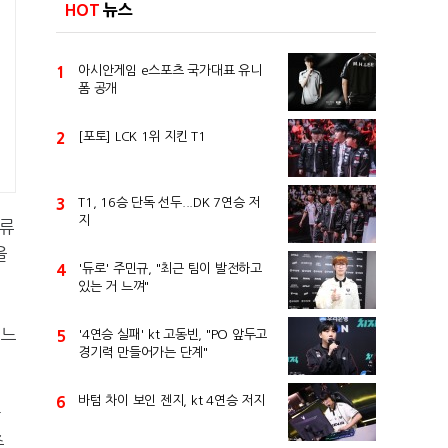
HOT
뉴스
1
아시안게임 e스포츠 국가대표 유니
폼 공개
2
[포토] LCK 1위 지킨 T1
3
T1, 16승 단독 선두...DK 7연승 저
지
합류
을
4
'듀로' 주민규, "최근 팀이 발전하고
있는 거 느껴"
어느
5
'4연승 실패' kt 고동빈, "PO 앞두고
경기력 만들어가는 단계"
6
바텀 차이 보인 젠지, kt 4연승 저지
할
주