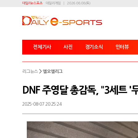
데일리e스포츠
데일리게임
2026.08.08(토)
전체기사
사진
경기소식
인터뷰
>
리그뉴스
엘오엘리그
DNF 주영달 총감독, "3세트 
2025-08-07 20:25:24