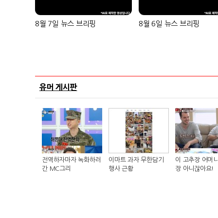
8월 7일 뉴스 브리핑
8월 6일 뉴스 브리핑
유머 게시판
전역하자마자 녹화하러
이마트 과자 무한담기
이 고추장 어머니
간 MC그리
행사 근황
장 아니잖아요!