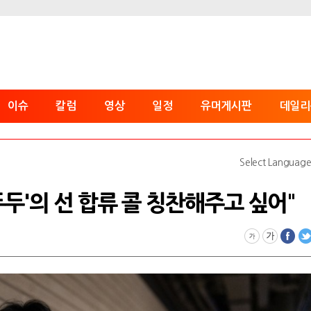
이슈
칼럼
영상
일정
유머게시판
데일리
Select Languag
'두두'의 선 합류 콜 칭찬해주고 싶어"