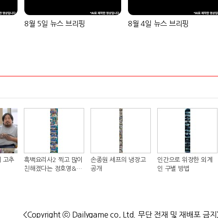
8월 5일 뉴스 브리핑
8월 4일 뉴스 브리핑
 고추
흑백요리사2 찍고 많이
손종원 셰프의 냉장고
인간으로 위장한 외계
친해졌다는 정호영&샘
공개
인 구별 방법
킴 셰프..JPG
<Copyright ⓒ Dailygame co, Ltd. 무단 전재 및 재배포 금지