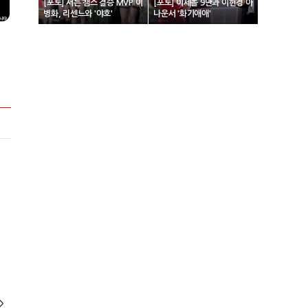
[포토] 서든 챔스 결승 MVP 이
[포토] 이세돌 9단과 이현경 아
병화, 리센느와 '야호'
나운서 '화기애애'
>