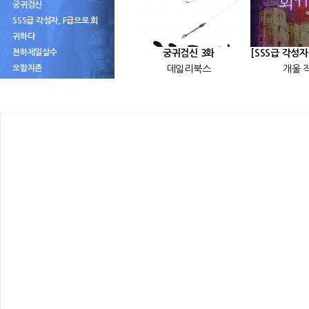
궁귀검신
SSS급 각성자, F급으로 회
귀하다
천하제일살수
궁귀검신 3화
오합지존
데일리북스
개울 