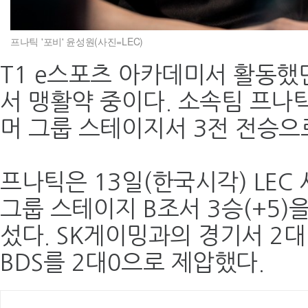
프나틱 '포비' 윤성원(사진=LEC)
T1 e스포츠 아카데미서 활동했던
서 맹활약 중이다. 소속팀 프나틱은
머 그룹 스테이지서 3전 전승으
프나틱은 13일(한국시각) LEC
그룹 스테이지 B조서 3승(+5)
섰다. SK게이밍과의 경기서 2
BDS를 2대0으로 제압했다.