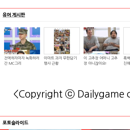
유머 게시판
전역하자마자 녹화하러
이마트 과자 무한담기
이 고추장 어머니 고추
흑백
간 MC그리
행사 근황
장 아니잖아요!
친해
킴 셰
<Copyright ⓒ Dailygame
포토슬라이드