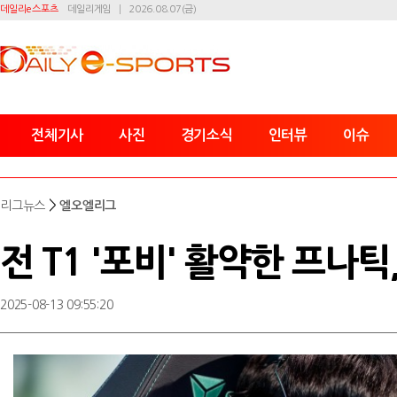
데일리e스포츠
데일리게임
2026.08.07(금)
전체기사
사진
경기소식
인터뷰
이슈
>
리그뉴스
엘오엘리그
전 T1 '포비' 활약한 프나틱
2025-08-13 09:55:20