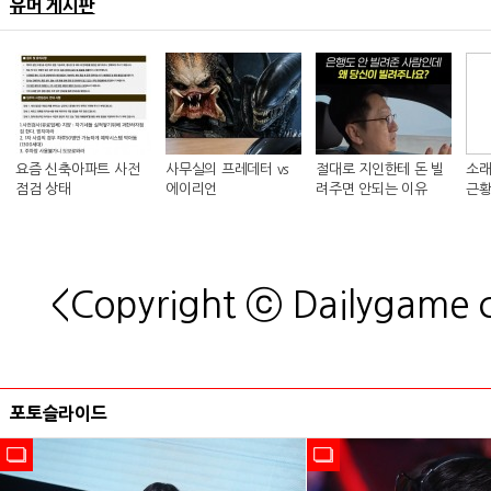
유머 게시판
요즘 신축아파트 사전
사무실의 프레데터 vs
절대로 지인한테 돈 빌
소래
점검 상태
에이리언
려주면 안되는 이유
근황
<Copyright ⓒ Dailygame
포토슬라이드