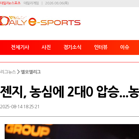
데일리e스포츠
데일리게임
2026.08.06(목)
전체기사
사진
경기소식
인터뷰
이슈
>
리그뉴스
엘오엘리그
젠지, 농심에 2대0 압승...
2025-08-14 18:25:21