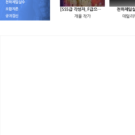
천하제일살수
오합지존
[SSS급 각성자, F급으로 회귀하다] 25화
천하제일살
궁귀검신
개울 작가
데일리