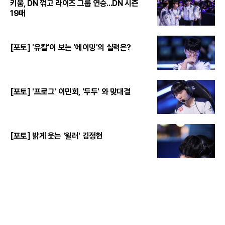
키움, DN 꺾고 라이즈 그룹 연승...DN 시즌
19패
[포토] '유칼'이 보는 '에이밍'의 실력은?
[포토] '프로그' 이민회, '두두' 와 맞대결
[포토] 밝게 웃는 '윌러' 김정현