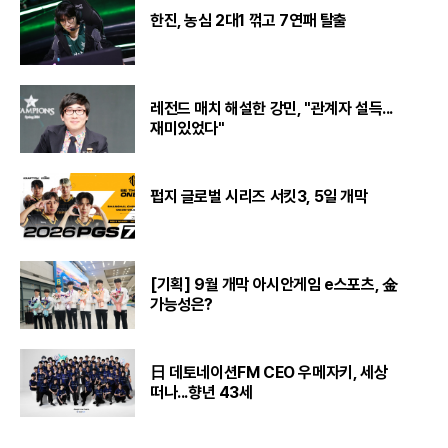
한진, 농심 2대1 꺾고 7연패 탈출
레전드 매치 해설한 강민, "관계자 설득...
재미있었다"
펍지 글로벌 시리즈 서킷3, 5일 개막
[기획] 9월 개막 아시안게임 e스포츠, 金
가능성은?
日 데토네이션FM CEO 우메자키, 세상
떠나...향년 43세