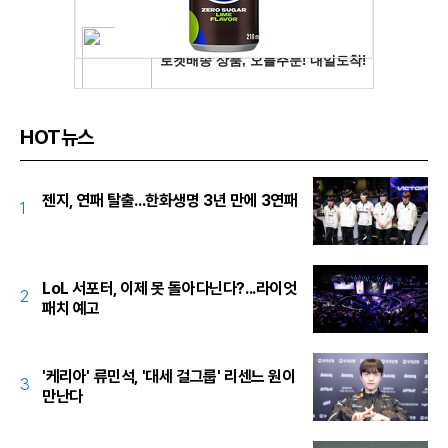
HOT뉴스
젠지, 연패 탈출...한화생명 3년 만에 3연패
1
LoL 서포터, 이제 못 돌아다닌다?...라이엇
2
패치 예고
'케리아' 류민석, '대세 걸그룹' 리센느 원이
3
만난다