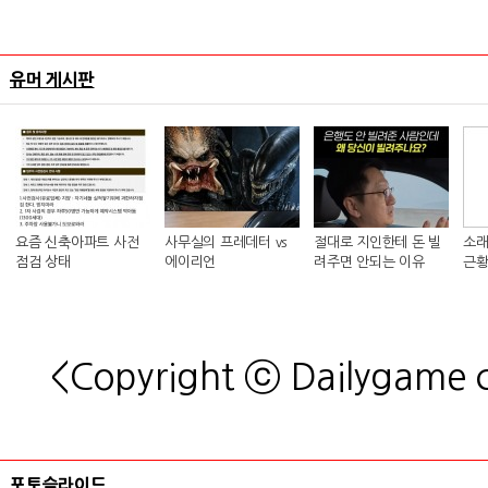
유머 게시판
요즘 신축아파트 사전
사무실의 프레데터 vs
절대로 지인한테 돈 빌
소래
점검 상태
에이리언
려주면 안되는 이유
근황
<Copyright ⓒ Dailygame
포토슬라이드