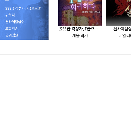
SSS급 각성자, F급으로 회
귀하다
천하제일살수
오합지존
[SSS급 각성자, F급으로 회귀하다] 25화
천하제일살
궁귀검신
개울 작가
데일리