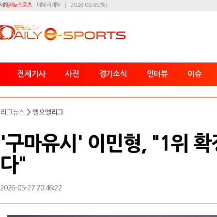
데일리e스포츠
데일리게임
2026.08.09(일)
전체기사
사진
경기소식
인터뷰
이슈
>
리그뉴스
엘오엘리그
'구마유시' 이민형, "1위 
다"
2026-05-27 20:46:22