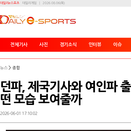
데일리e스포츠
데일리게임
2026.08.06(목)
전체기사
사진
경기소식
인터뷰
이슈
>
뉴스
종합
던파, 제국기사와 여인파 
떤 모습 보여줄까
2026-06-01 17:10:02