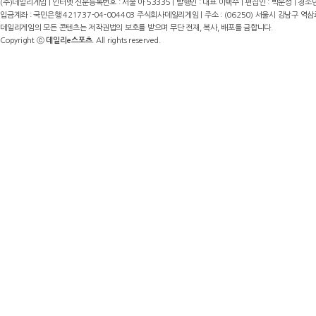
(주)데일리게임 | 인터넷 신문등록번호 : 서울 아 53335 | 발행인 : 대표 이택수 | 편집인 : 박운성 | 청소년
입금계좌 : 국민은행 421737-04-004403 주식회사데일리게임 | 주소 : (06250) 서울시 강남구 역삼로8길 17,
데일리게임의 모든 콘텐츠는 저작권법의 보호를 받으며 무단 전재, 복사, 배포를 금합니다.
Copyright ⓒ
데일리e스포츠
. All rights reserved.