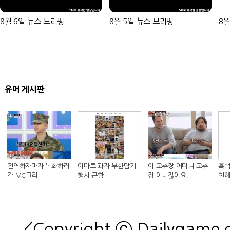
8월 6일 뉴스 브리핑
8월 5일 뉴스 브리핑
8월
유머 게시판
전역하자마자 녹화하러
이마트 과자 무한담기
이 고추장 어머니 고추
흑백
간 MC그리
행사 근황
장 아니잖아요!
친해
킴 셰
<Copyright ⓒ Dailygame