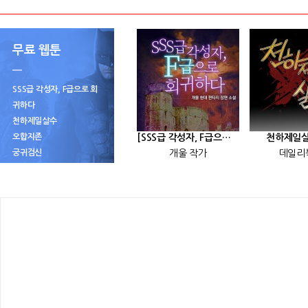
무료 웹툰
SSS급 각성자, F급으로 회
귀하다
천하제일살수
오합지존
[SSS급 각성자, F급으로 회귀하다] 25화
천하제일살
궁귀검신
개울 작가
데일리