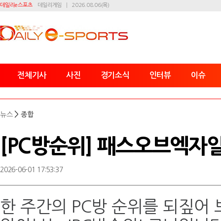
데일리e스포츠
데일리게임
2026.08.06(목)
전체기사
사진
경기소식
인터뷰
이슈
>
뉴스
종합
[PC방순위] 패스오브엑자일2
2026-06-01 17:53:37
한 주간의 PC방 순위를 되짚어 