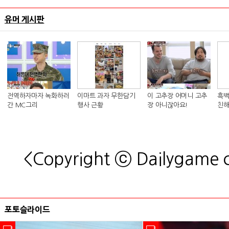
유머 게시판
전역하자마자 녹화하러
이마트 과자 무한담기
이 고추장 어머니 고추
흑백
간 MC그리
행사 근황
장 아니잖아요!
친해
킴 셰
<Copyright ⓒ Dailygame
포토슬라이드