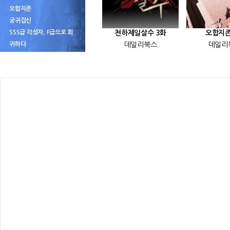
오합지존
궁귀검신
SSS급 각성자, F급으로 회
천하제일살수 3화
오합지존
귀하다
데일리북스
데일리