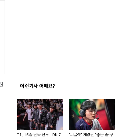
진
이런기사 어때요?
T1, 16승 단독 선두...DK 7
'피글렛' 채광진 "좋은 꿈 꾸