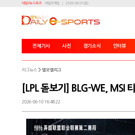
데일리e스포츠
데일리게임
2026.08.07(금)
전체기사
사진
경기소식
인터뷰
>
리그뉴스
엘오엘리그
[LPL 돋보기] BLG-WE, MS
2026-06-10 16:48:22