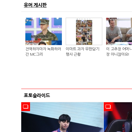
유머 게시판
전역하자마자 녹화하러
이마트 과자 무한담기
이 고추장 어머니
간 MC그리
행사 근황
장 아니잖아요!
포토슬라이드