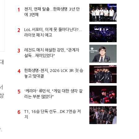
1
젠지, 연패 탈출...한화생명 3년 만
에 3연패
2
LoL 서포터, 이제 못 돌아다닌다?...
라이엇 패치 예고
3
레전드 매치 해설한 강민, "관계자
설득...재미있었다"
대
4
한화생명-젠지, 2026 LCK 3R 첫 승
놓고 맞대결
서
5
'케리아' 류민석, "게임 대한 생각 갈
 상
리는 부분 많았다"
6
T1, 16승 단독 선두...DK 7연승 저
지
.