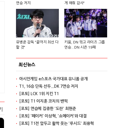
연승 저지
게 해줘 감사"
유병준 감독 "끝까지 최선 다
키움, DN 꺾고 라이즈 그룹
할 것"
연승...DN 시즌 19패
최신뉴스
아시안게임 e스포츠 국가대표 유니폼 공개
T1, 16승 단독 선두...DK 7연승 저지
[포토] LCK 1위 지킨 T1
[포토] T1 이지훈 코치의 밴픽
[포토] 연습에 집중한 '도란' 최현준
기
[포토] '페이커' 이상혁, '쇼메이커'와 대결
[포토] T1전 앞두고 활짝 웃는 '루시드' 최용혁