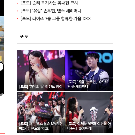
[포토] 승리 복기하는 유내현 코치
[포토] '유칼' 손우현, 댄스 세리머니
[포토] 라이즈 7승 그룹 합류한 키움 DRX
포토
[포토] '유칼' 손우현, LCK 3R
[포토] '거제의 딸' 리센느 원이
첫 승 세리머니
[포토] 서든 챔스 결승 MVP 이
[포토] 이세돌 9단과 이현경 아
병화, 리센느와 '야호'
나운서 '화기애애'