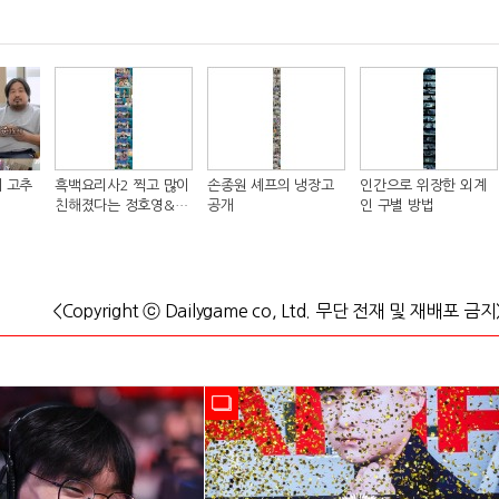
 고추
흑백요리사2 찍고 많이
손종원 셰프의 냉장고
인간으로 위장한 외계
친해졌다는 정호영&샘
공개
인 구별 방법
킴 셰프..JPG
<Copyright ⓒ Dailygame co, Ltd. 무단 전재 및 재배포 금지