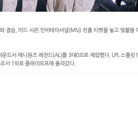
와 결승, 미드 시즌 인비테이셔널(MSI) 진출 티켓을 놓고 맞붙을 
3라운드서 애니원즈 레전드(AL)를 3대0으로 제압했다. LPL 스플릿
봉조서 1위로 플레이오프에 올라갔다.