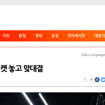
이슈
칼럼
영상
일정
유머게시판
데일리
Select Languag
I 티켓 놓고 맞대결