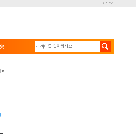
회사소개
숏
e
▼
시
드