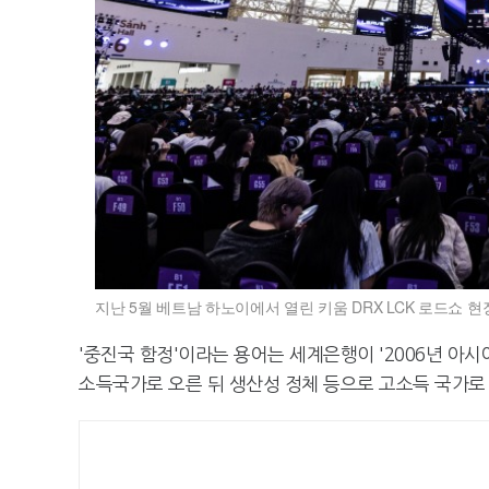
지난 5월 베트남 하노이에서 열린 키움 DRX LCK 로드쇼 현
'중진국 함정'이라는 용어는 세계은행이 '2006년 
소득국가로 오른 뒤 생산성 정체 등으로 고소득 국가로