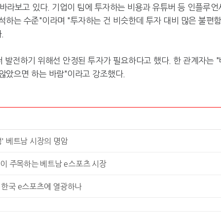
바라보고 있다. 기업이 팀에 투자하는 비용과 유튜버 등 인플루언
석하는 수준"이라며 "투자하는 건 비슷한데 투자 대비 많은 불편
.
 발전하기 위해선 안정된 투자가 필요하다고 했다. 한 관계자는 "
않았으면 하는 바람"이라고 강조했다.
정' 베트남 시장의 명암
은 팀이 주목하는 베트남 e스포츠 시장
 왜 한국 e스포츠에 열광하나