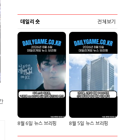
데일리 숏
전체보기
간
8월 6일 뉴스 브리핑
8월 5일 뉴스 브리핑