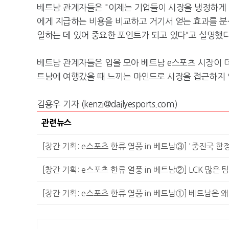
베트남 관계자들은 "이제는 기업들이 시장을 냉정하게 
에게 지급하는 비용을 비교하고 거기서 얻는 효과를 분
일하는 데 있어 중요한 포인트가 되고 있다"고 설명했다
베트남 관계자들은 입을 모아 베트남 e스포츠 시장이 더
트남에 여행갔을 때 느끼는 마인드로 시장을 접근하지 
김용우 기자 (kenzi@dailyesports.com)
관련뉴스
[창간 기획: e스포츠 한류 열풍 in 베트남③] '중진국 함
[창간 기획: e스포츠 한류 열풍 in 베트남②] LCK 많
[창간 기획: e스포츠 한류 열풍 in 베트남①] 베트남은