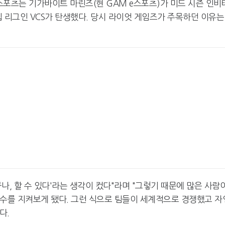
e스포츠는 기가바이트 마린즈(현 GAM e스포츠)가 미드 시즌 인비
립 리그인 VCS가 탄생했다. 당시 라이엇 게임즈가 주목하던 이유는
나, 할 수 있다'라는 생각이 컸다"라며 "그렇기 때문에 많은 사람
 선수를 지켜보게 됐다. 그런 식으로 팀들이 세계적으로 경쟁했고 자
다.