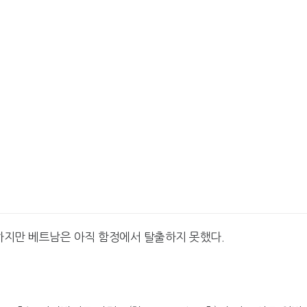
 하지만 베트남은 아직 함정에서 탈출하지 못했다.