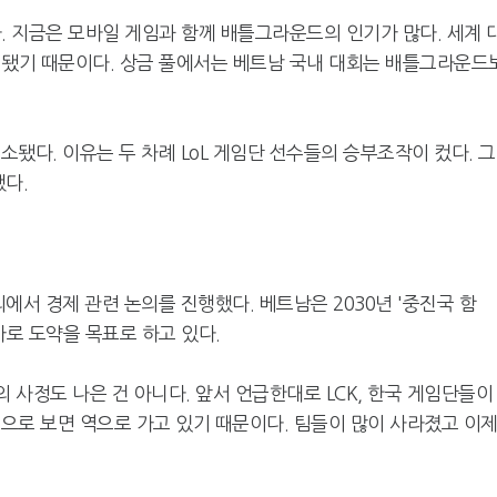
. 지금은 모바일 게임과 함께 배틀그라운드의 인기가 많다. 세계 
 됐기 때문이다. 상금 풀에서는 베트남 국내 대회는 배틀그라운드
됐다. 이유는 두 차례 LoL 게임단 선수들의 승부조작이 컸다. 
다.
에서 경제 관련 논의를 진행했다. 베트남은 2030년 '중진국 함
가로 도약을 목표로 하고 있다.
 사정도 나은 건 아니다. 앞서 언급한대로 LCK, 한국 게임단들이
으로 보면 역으로 가고 있기 때문이다. 팀들이 많이 사라졌고 이