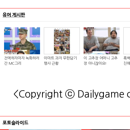
유머 게시판
전역하자마자 녹화하러
이마트 과자 무한담기
이 고추장 어머니 고추
흑백
간 MC그리
행사 근황
장 아니잖아요!
친해
킴 셰
<Copyright ⓒ Dailygame
포토슬라이드