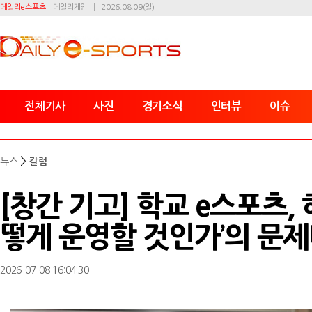
데일리e스포츠
데일리게임
2026.08.09(일)
전체기사
사진
경기소식
인터뷰
이슈
>
뉴스
칼럼
[창간 기고] 학교 e스포츠,
떻게 운영할 것인가’의 문
2026-07-08 16:04:30