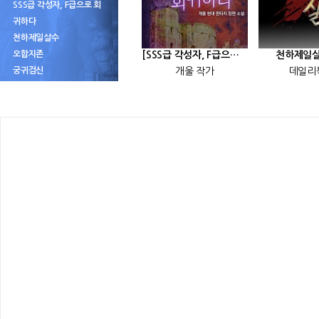
SSS급 각성자, F급으로 회
귀하다
천하제일살수
오합지존
[SSS급 각성자, F급으로 회귀하다] 25화
천하제일살
궁귀검신
개울 작가
데일리