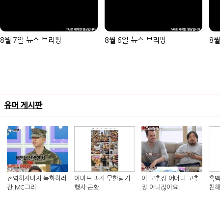
8월 7일 뉴스 브리핑
8월 6일 뉴스 브리핑
8월
유머 게시판
전역하자마자 녹화하러
이마트 과자 무한담기
이 고추장 어머니 고추
흑백
간 MC그리
행사 근황
장 아니잖아요!
친해
킴 셰