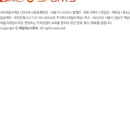
(주)데일리게임 | 인터넷 신문등록번호 : 서울 아 53335 | 발행인 : 대표 이택수 | 편집인 : 박운성 | 청소년
입금계좌 : 국민은행 421737-04-004403 주식회사데일리게임 | 주소 : (06250) 서울시 강남구 역삼로8길 17,
데일리게임의 모든 콘텐츠는 저작권법의 보호를 받으며 무단 전재, 복사, 배포를 금합니다.
Copyright ⓒ
데일리e스포츠
. All rights reserved.