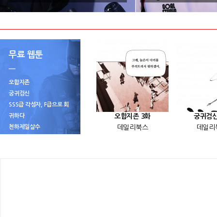
무료 웹툰
오합지존
궁귀검신
SSS급 각성자, F급으로 회
귀하다
오합지존 3화
궁귀검신
천하제일살수
데일리북스
데일리