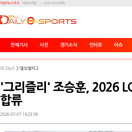
데일리e스포츠
데일리게임
2026.08.08(토)
전체기사
사진
경기소식
인터뷰
이슈
>
리그뉴스
엘오엘리그
'그리즐리' 조승훈, 2026 
합류
2026-07-07 14:23:38