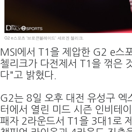
G2 e스포츠 '브로큰블레이드' 세르겐 첼리크.
MSI에서 T1을 제압한 G2 e
첼리크가 다전제서 T1을 꺾은 
다"고 밝혔다.
G2는 8일 오후 대전 유성구 엑
터에서 열린 미드 시즌 인비테이
패자 2라운드서 T1을 3대1로 