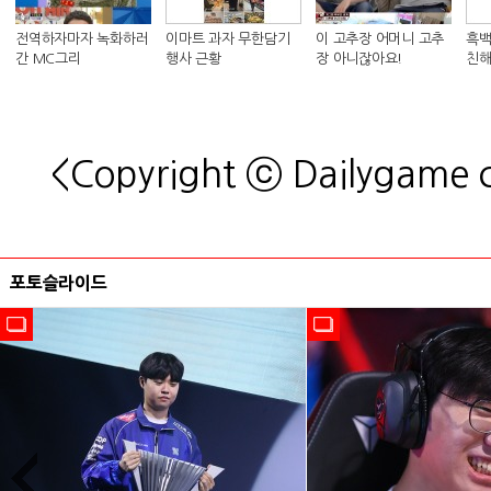
전역하자마자 녹화하러
이마트 과자 무한담기
이 고추장 어머니 고추
흑백
간 MC그리
행사 근황
장 아니잖아요!
친해
킴 셰
<Copyright ⓒ Dailygame
포토슬라이드