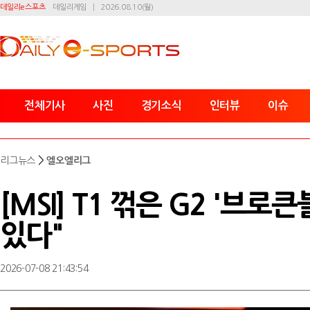
데일리e스포츠
데일리게임
2026.08.10(월)
전체기사
사진
경기소식
인터뷰
이슈
>
리그뉴스
엘오엘리그
[MSI] T1 꺾은 G2 '브로
있다"
2026-07-08 21:43:54