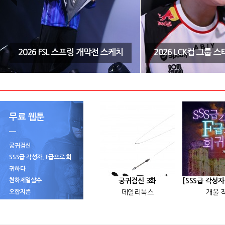
2026 FSL 스프링 개막전 스케치
2026 LCK컵 그룹 
무료 웹툰
궁귀검신
SSS급 각성자, F급으로 회
귀하다
천하제일살수
궁귀검신 3화
오합지존
데일리북스
개울 