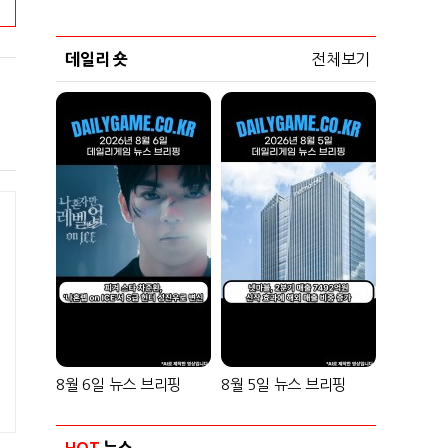
데일리 숏
전체보기
8월 6일 뉴스 브리핑
8월 5일 뉴스 브리핑