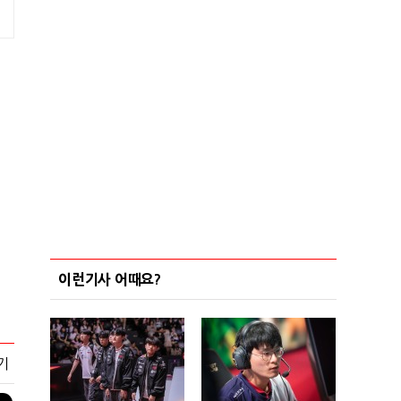
이런기사 어때요?
기