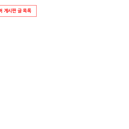
머 게시판 글 목록