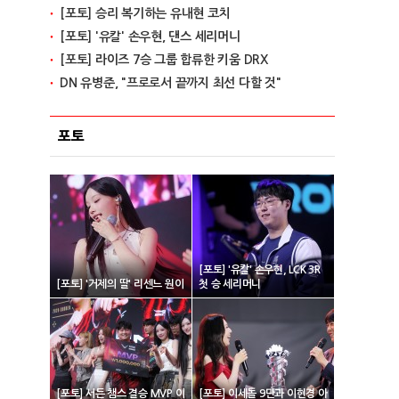
[포토] 승리 복기하는 유내현 코치
[포토] '유칼' 손우현, 댄스 세리머니
[포토] 라이즈 7승 그룹 합류한 키움 DRX
DN 유병준, "프로로서 끝까지 최선 다할 것"
포토
[포토] '유칼' 손우현, LCK 3R
[포토] '거제의 딸' 리센느 원이
첫 승 세리머니
[포토] 서든 챔스 결승 MVP 이
[포토] 이세돌 9단과 이현경 아