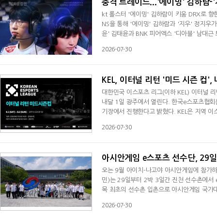
충격 트레이드...'에이밍' 김하람-
kt 롤스터 '에이밍' 김하람이 키움 DRX로 향한
NS을 통해 '에이밍' 김하람과 '지우' 정지
윤' 김태윤과 BNK 피어엑스 '디아블' 남대근
한 김하람은 최근 팀 불화설에 휩싸이면서 '펜
2026-07-30
합류했지만 '레이지필' 쩐바오민에게 밀린 상태
했다"라며 "로스터에는 곧바로 등록됐
KEL, 이터널 리턴 '미드 시즌 컵'
대한민국 이스포츠 리그(이하 KEL) 이터널 
내달 1일 광주에서 열린다. 한국e스포츠협회는
기장에서 진행한다고 밝혔다. KEL은 지역 이
년 차를 맞은 KEL은 선수들에게 실전 경험을
2026-07-30
우르고 있다. 오프라인 경기는 지역 이스포츠 
'미드 시즌 컵'에는 누적된 서킷 포인트 상
아시안게임 e스포츠 선수단, 29일
오는 9월 아이치-나고야 아시안게임에 참가하
민)는 29일부터 2박 3일간 진천 선수촌에서
목 최초의 선수촌 입촌으로 아시안게임 국가대
항저우아시안게임에서 7개 세부 종목으로 처음
2026-07-30
개 세부 종목으로 확대됐다. 이번 입촌 훈련에