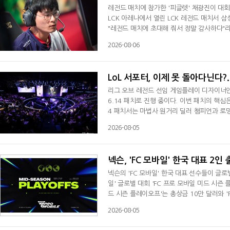
레전드 매치에 참가한 '피글렛' 채광진이 대회
LCK 아레나에서 열린 LCK 레전드 매치서 삼
"레전드 매치에 초대해 줘서 정말 감사하다"
줘서 진심으로 감사하다. 이번에 함께한 전 
2026-08-06
013년 SK텔레콤 T1(현 T1) 2팀에서 데뷔
드컵)서 웃승을 차지했다. 이후 북미로 건너
LoL 서포터, 이제 못 돌아다닌다?
리그 오브 레전드 선임 게임플레이 디자이너인 라
6.14 패치로 진행 중이다. 이번 패치의 핵심
4 패치서는 마법사 원거리 딜러 챔피언과 로
동해서 탑 라이너를 괴롭히는 플레이를 자주 보
2026-08-05
귀찮다. 왜냐하면 메이지 원거리 딜러 챔피언
비재하다"라며 "연습 과정 등 그런 부분서
넥슨, 'FC 모바일' 한국 대표 2
넥슨의 'FC 모바일' 한국 대표 선수들이 글로
일' 글로벌 대회 'FC 프로 모바일 미드 시즌
드 시즌 플레이오프'는 총상금 10만 달러와 '
6일부터 9일까지 태국 방콕에서 열리며, 전 
2026-08-05
조별리그를 치른 뒤 8강 토너먼트로 우승자를
라자(DDP)에서 열리는 'FC 프로 모바일 월드