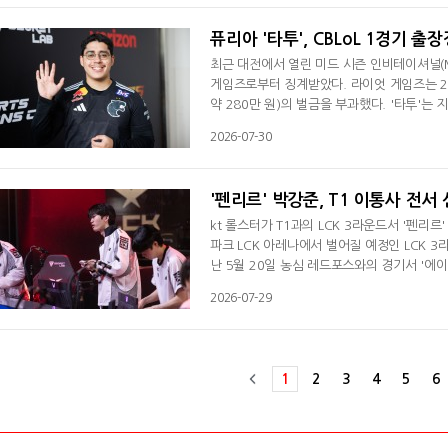
모 7, 포켓몬 유나이트, 제5인격) 총 22명의
퓨리아 '타투', CBLoL 1경기 출
최근 대전에서 열린 미드 시즌 인비테이셔널(M
게임즈로부터 징계받았다. 라이엇 게임즈는 29일
약 280만 원)의 벌금을 부과했다. '타투'는 
해 외부인과 전략 논의를 한 것으로 알려졌다.
2026-07-30
퓨리아 코치인 '루크즈' 루카스 유디 히가시는
인 '툿츠' 아르투르 페이쇼투는 자신의 SNS
'펜리르' 박강준, T1 이통사 전서
kt 롤스터가 T1과의 LCK 3라운드서 '펜리
파크 LCK 아레나에서 벌어질 예정인 LCK 
난 5월 20일 농심 레드포스와의 경기서 '에
고 팀을 승리로 이끌었다. 이후 LCKCL에서 
2026-07-29
께 '퍼펙트' 이승민, '커즈' 문우찬, '비디디'
1
2
3
4
5
6