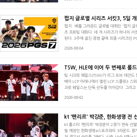
센느 리더가 출격한다. 아틀레티코 마드리드서
하는 걸로 알려진 상태다. 평소 맨체스터 시
펍지 글로벌 시리즈 서킷3, 5일 
펍지 : 배틀 그라운드 글로벌 대회인 '펍지 글
츠 프로팀 대회다. 세 개 시리즈가 하나의 서
된다. 3주에 걸친 경쟁 끝에 최종 시리즈인 
버투스 프로, 나투스 빈체레, 팀 팔콘스), 17
2026-08-04
지역 리그를 통해 경쟁력을 입증한 프로팀들이 
응을 마친 팀들의 경쟁도 이어진다.PGS
TSW, HLE에 이어 두 번째로 롤
팀 시크릿 웨일스(TSW)가 리그 오브 레전드
베이 LCP 아레나에서 열린 LCP 스플릿3 스
크릿 웨일스는 단독 선두를 이어갔다. 그리고
에서 열린 미드 시즌 인비테이셔널(MSI)서 중
2026-08-02
릿2서 우승을 차지했다. 팀 시크릿 웨일스는 
관없이 챔피언십 포인트 3위 안을 확정 지으
kt '펜리르' 박강준, 한화생명 전 
kt 롤스터 '펜리르' 박강준이 2경기 연속 선
릴 예정인 한화생명e스포츠와의 3라운드 경기서
첫 경기서 승리를 거뒀다. 시즌 14승 5패(+1