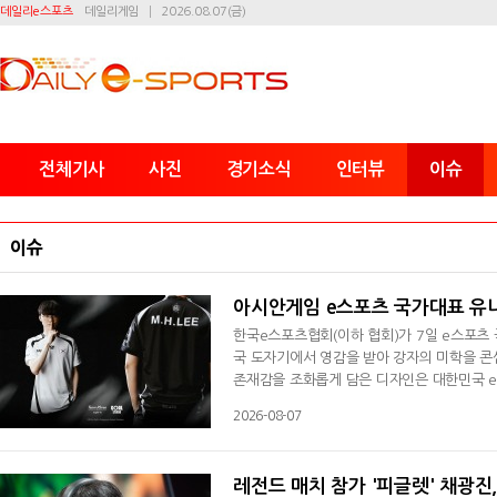
데일리e스포츠
데일리게임
2026.08.07(금)
전체기사
사진
경기소식
인터뷰
이슈
이슈
아시안게임 e스포츠 국가대표 유
한국e스포츠협회(이하 협회)가 7일 e스포츠
국 도자기에서 영감을 받아 강자의 미학을 
존재감을 조화롭게 담은 디자인은 대한민국 
된 캡슐 컬렉션은 국가대표 유니폼의 상징적인
2026-08-07
장을 넘어 일상에서도 대한민국 e스포츠의 정
유니폼과 캡슐 컬렉션을 아시안게임과 국가
레전드 매치 참가 '피글렛' 채광진,