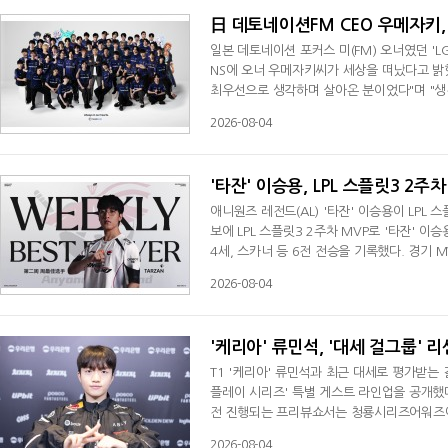
日 데토네이션FM CEO 우메자키, 
일본 데토네이션 포커스 미(FM) 오너였던 'L
NS에 오너 우메자키씨가 세상을 떠났다고 밝
최우선으로 생각하며 살아온 분이었다"며 "생
2012년 리그 오브 레전드(LoL)로 팀을 만
2026-08-04
는 데 일조했다. 2021년 일본 커뮤니티인
팀의 영역을 넓혔고 발로란트 팀은 현재 VCT
'타잔' 이승용, LPL 스플릿3 2주
애니원즈 레전드(AL) '타잔' 이승용이 LPL 스
보에 LPL 스플릿3 2주차 MVP로 '타잔' 
4세, 스카너 등 6전 전승을 기록했다. 경기 M
주간 베스트5서도 인빅터스 게이밍(IG) '더샤이'
2026-08-04
원쥔과 함께 들어갔다. 한편 AL은 LPL 스플릿
고 있다.
'케리아' 류민석, '대세 걸그룹' 
T1 '케리아' 류민석과 최근 대세로 평가받는 
플레이 시리즈' 특별 게스트 라인업을 공개했다
전 진행되는 프리뷰쇼서는 청룡시리즈어워즈에
스’의 김채연이 게스트로 출격한다. 9일 열
2026-08-04