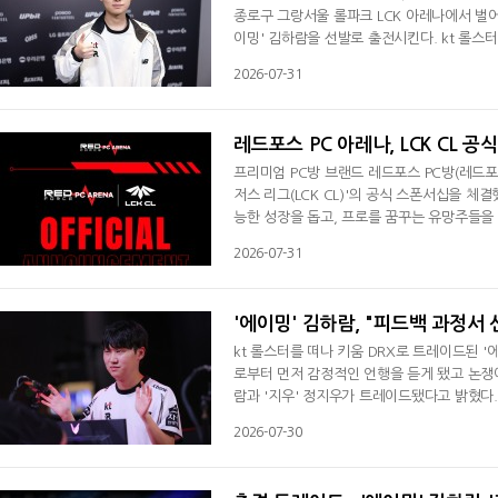
종로구 그랑서울 롤파크 LCK 아레나에서 벌어
이밍' 김하람을 선발로 출전시킨다. kt 롤스
드로 키움 유니폼을 갈아입었다. 반대급부로 '
2026-07-31
신중하게 고려한 결과다. 유연한 선수단 운용과
을 위해 더 많은 기회가 주어질 수 있는
레드포스 PC 아레나, LCK CL 공
프리미엄 PC방 브랜드 레드포스 PC방(레드포스
저스 리그(LCK CL)'의 공식 스폰서십을 체
능한 성장을 돕고, 프로를 꿈꾸는 유망주들을
스 PC방은 최근 발로란트 챌린저스 코리아 공
2026-07-31
생태계의 핵심 파트너로 확고히 자리매김하게
펼칠 수 있도록 돕는 것은 e스포츠 산업과 PC
'에이밍' 김하람, "피드백 과정서 
kt 롤스터를 떠나 키움 DRX로 트레이드된 
로부터 먼저 감정적인 언행을 듣게 됐고 논쟁이 
람과 '지우' 정지우가 트레이드됐다고 밝혔다.
스 '디아블' 남대근 트레이드 이후 두 번째다
2026-07-30
재를 가리기 위함이 아니며, 갑작스러운 소식
말문을 열었다. 이어 "팀이 더 나은 방향으