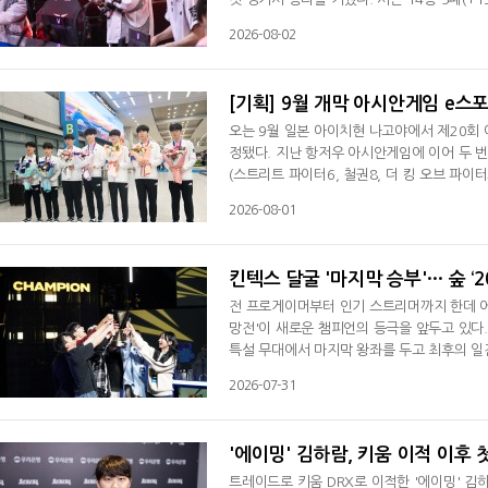
김하람을 키움 DRX로 보내고 '지우' 정지우
2026-08-02
kt는 박강준과 함께 '퍼펙트' 이승민, '커즈'
[기획] 9월 개막 아시안게임 e스
오는 9월 일본 아이치현 나고야에서 제20회
정됐다. 지난 항저우 아시안게임에 이어 두 번
(스트리트 파이터6, 철권8, 더 킹 오브 파이터
라운드 모바일(아시안게임 버전), 제5인격(아시
2026-08-01
개 종목에 36명을 파견할 예정이다. ◆ 20
팔렘방 아시안게임서 처음으로 종목이 됐다.
킨텍스 달굴 '마지막 승부'… 숲 ‘2
전 프로게이머부터 인기 스트리머까지 한데 어우
망전'이 새로운 챔피언의 등극을 앞두고 있다
특설 무대에서 마지막 왕좌를 두고 최후의 일전을
젠지(이하 2026 LoL 멸망전 시즌2)'의 
2026-07-31
네이션 방식으로 본선 경기를 치른 가운데 이
피할 수 없는 맞대결을 펼친다.이번 '2026 Lo
'에이밍' 김하람, 키움 이적 이후 
트레이드로 키움 DRX로 이적한 '에이밍' 김