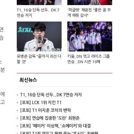
T1, 16승 단독 선두...DK 7
'피글렛' 채광진 "좋은 꿈 꾸
연승 저지
게 해줘 감사"
연
습
유병준 감독 "끝까지 최선 다
키움, DN 꺾고 라이즈 그룹
스
할 것"
연승...DN 시즌 19패
부분
최신뉴스
번에
T1, 16승 단독 선두...DK 7연승 저지
라고
[포토] LCK 1위 지킨 T1
[포토] T1 이지훈 코치의 밴픽
[포토] 연습에 집중한 '도란' 최현준
[포토] '페이커' 이상혁, '쇼메이커'와 대결
[포토] T1전 앞두고 활짝 웃는 '루시드' 최용혁