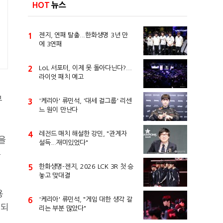
HOT
뉴스
1
젠지, 연패 탈출...한화생명 3년 만
에 3연패
2
LoL 서포터, 이제 못 돌아다닌다?...
라이엇 패치 예고
부
3
'케리아' 류민석, '대세 걸그룹' 리센
느 원이 만난다
4
레전드 매치 해설한 강민, "관계자
을
설득...재미있었다"
추
5
한화생명-젠지, 2026 LCK 3R 첫 승
놓고 맞대결
용
6
'케리아' 류민석, "게임 대한 생각 갈
립되
리는 부분 많았다"