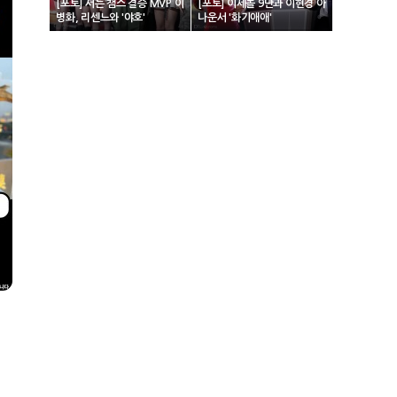
[포토] 서든 챔스 결승 MVP 이
[포토] 이세돌 9단과 이현경 아
병화, 리센느와 '야호'
나운서 '화기애애'