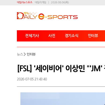
데일리e스포츠
데일리게임
2026.08.06(목)
전체기사
사진
경기소식
인터뷰
>
뉴스
인터뷰
[FSL] '세이비어' 이상민 "'JM
2026-07-05 21:43:40