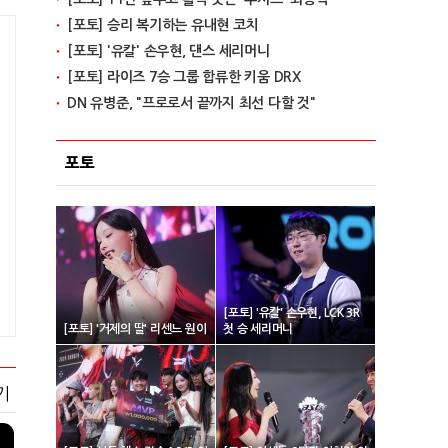
[포토] 승리 복기하는 유내현 코치
[포토] '유칼' 손우현, 댄스 세리머니
[포토] 라이즈 7승 그룹 합류한 키움 DRX
DN 유병준, "프로로서 끝까지 최선 다할 것"
포토
[포토] '유칼' 손우현, LCK 3R
[포토] '거제의 딸' 리센느 원이
첫 승 세리머니
기