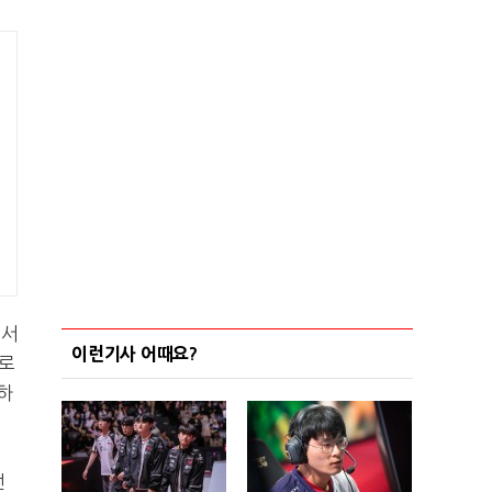
해서
이런기사 어때요?
으로
하
번