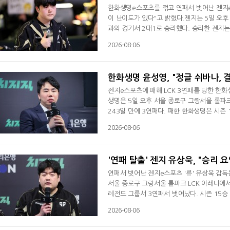
한화생명e스포츠를 꺾고 연패서 벗어난 젠지e
이 난이도가 있다"고 밝혔다.젠지는 5일 오후
과의 경기서 2대1로 승리했다. 승리한 젠지는 
3연패를 당하며 3위로 내려 앉았다. 시즌 15
2026-08-06
있다. 오늘 승리 정말 좋다"면서 "앞선 경기
다. 계속 그런 문제가 있었지만 아직 고쳐지
한화생명 윤성영, "정글 쉬바나, 결
젠지e스포츠에 패해 LCK 3연패를 당한 한화
생명은 5일 오후 서울 종로구 그랑서울 롤파크 
243일 만에 3연패다. 패한 한화생명은 시즌 
"오늘은 누가 봐도 내가 잘 못해서 진 거 같
2026-08-06
전과 힘든 매치업이 많았다. 그것만으로도 잘못
다"며 패인을 분석했다. 정글 쉬바나 카드를 
'연패 탈출' 젠지 유상욱, "승리 요
연패서 벗어난 젠지e스포츠 '류' 유상욱 감독
서울 종로구 그랑서울 롤파크 LCK 아레나에서
레전드 그룹서 3연패서 벗어났다. 시즌 15승 
승 6패(+18).유상욱 감독은 "오늘 중요한 
2026-08-06
스럽다"며 연패 탈출 소감을 전했다. 이어 "
들 때가 많았다"며 "인 게임 내에서 소통 과정