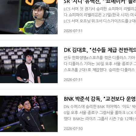
SR '지니' 유백진, "'쇼메이커' 
LCS 서머 첫 경기서 승리한 쇼피파이 리벨리
다.쇼피파이 리벨리온은 27일(한국 시각) 
LCS 서머 오프닝 위크서 디스가이즈드를 2대
팀의 움직임을 신경 쓰면서 하고 있는데 오늘 
2026-07-31
혔다. 쇼피파이 리벨리온은 서머를 앞두고 서
등에서 활동했던 '제이잘' 트리스탄 스티뎀
DK 김대호, "선수들 체급 전반적
선두 한화생명e스포츠를 꺾은 디플러스 기아 
다.디플러스 기아는 30일 오후 서울 종로구 
스포츠를 2대1로 제압했다. 승리한 디플러스 기
패(15승)째를 당했다.프랑스 파리서 열린 e스
2026-07-31
기를 승리로 시작해 기분이 너무 좋다"면서 
재미도 좋았다. 2세트가 끝난 뒤 선수들에게 
BNK 박준석 감독, "교전보다 운
DN 수퍼스에 승리한 BNK 피어엑스 '이도' 
0일 오후 서울 종로구 그랑서울 롤파크 LCK
했다. BNK는 라이즈 그룹서 시즌 7승 12패
경기했는데 선수들이 긴장할 줄 알았는데 그렇지
2026-07-30
했다. 교전보다는 운영으로 이겼다고 생각한다