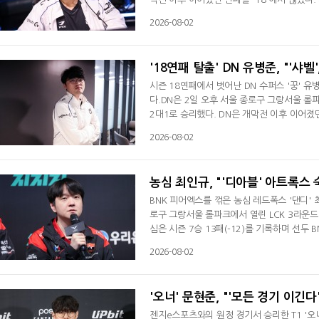
이날 POM에 선정된 김단우는 "오늘 경기 꼭
2026-08-02
조금 아쉽지만 그래도 뿌듯하다"며 승리 소감을
성적이 안 좋게 나오다 보니 개인적으로 걱정
'18연패 탈출' DN 유병준, "'샤벨
시즌 18연패에서 벗어난 DN 수퍼스 '꿍' 
다.DN은 2일 오후 서울 종로구 그랑서울 롤
2대1로 승리했다. DN은 개막전 이후 이어졌던 
졌다. 시즌 6승 14패(-10).DN 유병준 감
2026-08-02
다"라며 "다행히 연패는 끊었지만 앞으로 경기
다"며 18연패서 벗어난 소감을 전했다. 디플
농심 최인규, "'디아블' 아트록스
BNK 피어엑스를 꺾은 농심 레드폭스 '댄디'
로구 그랑서울 롤파크에서 열린 LCK 3라운드
심은 시즌 7승 13패(-12)를 기록하며 선두
를 꺼내든 배경에 관해 "스크림서 자주 연습했
2026-08-02
했었고 이번에 좋은 기회가 온 거 같아서 선택
때 다음 밴픽 구도가 좋을 거 같다는 느낌이
'오너' 문현준, "'모든 경기 이긴
젠지e스포츠와의 원정 경기서 승리한 T1 '오