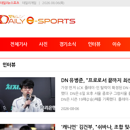
데일리e스포츠
데일리게임
2026.08.06(목)
전체기사
사진
경기소식
인터뷰
이슈
인터뷰
DN 유병준, "프로로서 끝까지 최
가장 먼저 LCK 플레이-인 탈락이 확정된 D
했다. DN은 6일 오후 서울 종로구 그랑서울 
DN은 시즌 19패(2승)째를 기록했다. 플레
때문이라고 생각하는데 말도 안 되는, 죽을 수
2026-08-06
황이 많이 나왔다. 1, 2세트 모두 그런 상
쉬움을 드러냈다. 이날 패배로 DN은 플레이-
'캐니언' 김건부, "쉬바나, 조합 