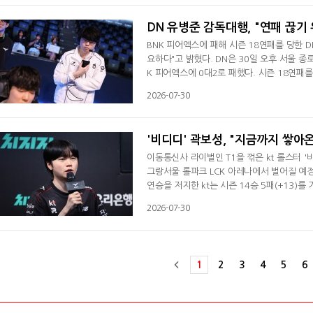
쉬었다. 이후 몰아서 스크림을 한꺼번에 했는
DN 유병준 감독대행, "연패 끊기
BNK 피어엑스에 패해 시즌 18연패를 당한 
요하다"고 밝혔다. DN은 30일 오후 서울 종로구 그랑서울 롤파크 LCK 아레나에서 열린 LCK 라이즈 그룹 3라운드서 BN
K 피어엑스에 0대2로 패했다. 시즌 18연패를 
병준 감독대행은 "일단 경기할 때 우리가 주도
2026-07-30
며 "하지만 그 부분을 하지 못했고 좀 소극적
플레이에 큰 영향을 끼쳤다. 유 감독대행은 "
'비디디' 곽보성, "지금까지 쌓아온
이동통신사 라이벌인 T1을 꺾은 kt 롤스터 '
그랑서울 롤파크 LCK 아레나에서 벌어질 예정인
연승을 저지한 kt는 시즌 14승 5패(+13)를
경기였는데 승리로 3R를 시작해서 정말 좋다"
2026-07-30
이 지날수록 흐트러지는 모습이 좀 나왔다"라
적인 호흡을 보여주고 싶다. 잘해야 할 거 같
1
2
3
4
5
6