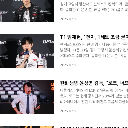
경기 고양시 일산서구 킨텍스로 킨텍스 제1관
다. 승리한 T1은 시즌 15승 5패(+20)를 
현준은 경기 후 인터뷰서 "분위기가 조금 안
2026-07-31
로 왔다"라며 "1세트는 잘했지만 2세트는 우
장히 큰 의미라고 생각한다. 너무나 뜻깊었던
T1 임재현, "젠지, 1세트 조금 
젠지e스포츠와의 원정 경기서 승리한 T1 '톰
밝혔다. T1은 31일 경기 고양시 일산서구 
2대0으로 승리했다. 승리한 T1은 시즌 15승 
승)째를 당했다.임재현 감독대행은 경기 후 인
2026-07-31
어 간 덕분에 승리할 수 있었다"면서 "2세트
믿고 풀어나간 거 같다"며 승리 소감을 전했다
한화생명 윤성영 감독, "로크, 너
디플러스 기아와의 LCK 3라운드 첫 경기서 
했다. 로크는 현재 공식전서 90%가 넘는 승
K 아레나에서 열린 LCK 레전드 그룹서 디플
당했다. 윤성영 감독은 경기 후 인터뷰서 "1
2026-07-31
완하면 될 거 같다"고 복기했다. 계속 바뀌는
분이 있었다. 그 부분을 보완해야 한다. 비원