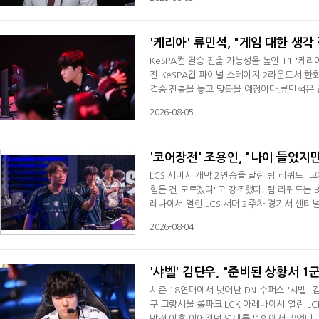
다. 이서행은 "오랜만에 옛날에 같이 뛰었던 
못 이긴 게 좀 아쉽다. 며칠간 영상 찍고
'케리아' 류민석, "게임 대한 생각
KeSPA컵 결승 진출 가능성을 높인 T1 '케
진 KeSPA컵 파이널 스테이지 2라운드서 한
결승 진출을 놓고 맞붙을 예정이다.류민석은 
다"면서 "(경기 기복이 심하다는 질문에는) 
2026-08-05
게임에 대한 생각이 갈리는 부분이 많았다. 뭔
CK 인터뷰서 선수 간의 콜이 갈린다고 말한 
'코어장전' 조용인, "나이 들었지
LCS 서머서 개막 2연승을 달린 팀 리퀴드 '
힘든 건 모르겠다"고 강조했다. 팀 리퀴드는
레나에서 열린 LCS 서머 2주차 경기서 센티
두로 올라섰다. 조용인은 경기 후 인터뷰서 "
2026-08-04
소감을 전했다. 최근 대전에서 열린 미드 시즌
"우리가 더 잘할 수 있었기 때문이다. 그
'샤벨' 김단우, "준비된 상황서 1
시즌 18연패에서 벗어난 DN 수퍼스 '샤벨' 
구 그랑서울 롤파크 LCK 아레나에서 열린 LC
막전 이후 이어졌던 연패를 '18'에서 끊었다. 시