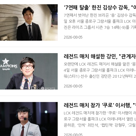
'7연패 탈출' 한진 김상수 감독, 
7연패서 벗어난 한진 브리온 '쏭' 김상수 감독
일 오후 서울 종로구 그랑서울 롤파크 LCK 
진은 라이즈 그룹서 시즌 7승 14패(-9)를 
겼다.김상수 감독은 경기 후 인터뷰서 "오늘
2026-08-05
익숙하고 잘할 수 있는 걸 준비했다. 잘 됐던
다"고 강조했다. 이어 "1, 2라운드에 비해
레전드 매치 해설한 강민, "관계자
오랜만에 LCK 레전드 매치서 해설을 맡은 '
4일 서울 종로구 그랑서울 롤파크 LCK 아레
워(스타1) 선수 출신인 강민은 2012년부터 
계자들의 설득이 있었다"며 "생각한 거보다 더
2026-08-05
다. 부담없이 했다. 중계진과 해서 정말 재미있
인방송 하고 있다"라고 한 강민은 "LoL 팬들
레전드 매치 참가 '쿠로' 이서행, 
LCK 레전드 매치에 참가한 '쿠로' 이서행이
로구 그랑서울 롤파크 LCK 아레나에서 열린 L
윤하운, '인섹' 최인석, '캡틴잭' 강형우, 
LoL 챔피언스 BGM이 등장했고, 대회 초창
2026-08-05