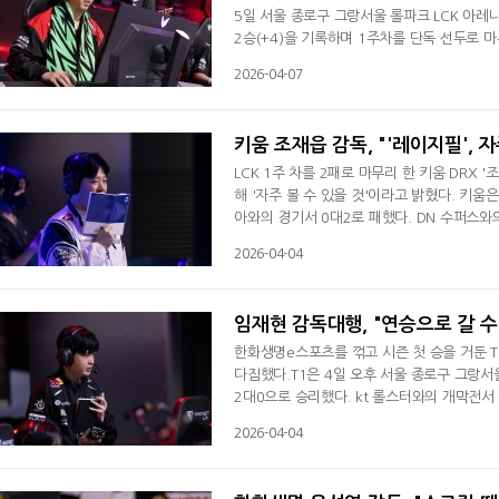
5일 서울 종로구 그랑서울 롤파크 LCK 아레나
2승(+4)을 기록하며 1주차를 단독 선두로 
하지만 1, 2세트서 내가 봤을 때 완벽하게 이
2026-04-07
감을 전했다. 1세트 역전승에 관해선 "르블랑이
잘 맞는 느낌이 들었다"라며 "진 스킬을 잘
키움 조재읍 감독, "'레이지필', 자
LCK 1주 차를 2패로 마무리 한 키움 DRX 
해 '자주 볼 수 있을 것'이라고 밝혔다. 키움
아와의 경기서 0대2로 패했다. DN 수퍼스와
패로 마무리 했다. 조재읍 감독은 이날 주전으
2026-04-04
있다고 생각한다. 소통적인 부분에서 매끄럽지
가 편하다고 생각해서 출전하게 됐다"며
임재현 감독대행, "연승으로 갈 수
한화생명e스포츠를 꺾고 시즌 첫 승을 거둔 T
다짐했다.T1은 4일 오후 서울 종로구 그랑서
2대0으로 승리했다. kt 롤스터와의 개막전서
은 "2대0으로 승리해서 좋은 날이지만 안 좋
2026-04-04
야 할 거 같다"며 승리한 소감을 전했다. 지난
저희가 생각했던 부분과 다른 팀이 생각한 부