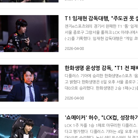
서 잘 나온 거 같다"고 평가했다. 금일부터 적
로 없었다. 그래서 밴픽에서 영향이 많이 가
T1 임재현 감독대행, "주도권 못
젠지e스포츠와의 경기서 완패한 T1 '톰' 임
서울 종로구 그랑서울 롤파크 LCK 아레나에서
(-2)를 기록했다. 임재현 감독대행은 "게임
게임이 힘들어져서 패한 거 같다"라며 "저희
2026-04-08
며 달라진 게임 양상에 관해 설명했다. 임 감
세트서는 1레벨 때 안 좋게 시작하다 보니 그
한화생명 윤성영 감독, "T1 전 패
디플러스 기아에 승리한 한화생명e스포츠 '옴
고 밝혔다.한화생명은 8일 오후 서울 종로구 
대0으로 승리했다. 한화생명은 2승 1패(+2)
인터뷰서 "아쉬운 부분이 있지만 2대0으로 깔
2026-04-08
가 한 픽을 많이 더 생각했고 보완하려고 했
서 라인전 등이 잘 나왔다"고 평가했다. 밴픽
'쇼메이커' 허수, "LCK컵, 성장하
LCK 1주 차를 1승 1패로 마무리한 디플러스
다고 평가했다. 디플러스 기아는 4일 오후 서
대0으로 승리했다. 농심 레드포스와의 첫 경기