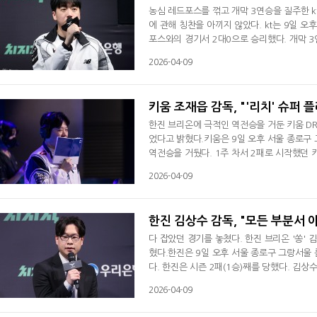
농심 레드포스를 꺾고 개막 3연승을 질주한 k
에 관해 칭찬을 아끼지 않았다. kt는 9일 오
포스와의 경기서 2대0으로 승리했다. 개막 3연
빈 감독은 경기 후 인터뷰서 "농심이 최근에 
2026-04-09
경기력이 너무 좋아서 승리한 거 같아 기분이 
을 보여주고 있는 kt다. T1과 젠지e스포츠에
키움 조재읍 감독, "'리치' 슈퍼
한진 브리온에 극적인 역전승을 거둔 키움 DRX
었다고 밝혔다.키움은 9일 오후 서울 종로구 
역전승을 거뒀다. 1주 차서 2패로 시작했던 
감독은 경기 후 인터뷰서 "사실 항상 2세트처
2026-04-09
미드에서 죽기 전까지 거의 졌다고 생각했다. 
졌다"라고 운을 뗐다. 이어 "우리 조합이 누
한진 김상수 감독, "모든 부분서 
다 잡았던 경기를 놓쳤다. 한진 브리온 '쏭' 
혔다.한진은 9일 오후 서울 종로구 그랑서울 
다. 한진은 시즌 2패(1승)째를 당했다. 김상
경기를 준비해야 할 거 같다"며 아쉬움을 드러
2026-04-09
역습에 경기를 내줬고 그 여파는 3세트로 이어
분서 실수가 많이 나온 게 문제였다. 그런