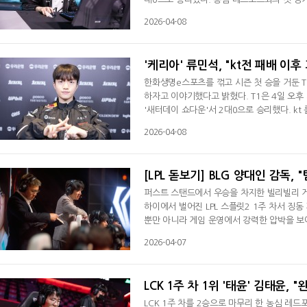
기 후 인터뷰서 "농심 레드포스와의 경기서 0
2026-04-08
준비해야 할 거 같다"라며 "농심과의 경기는 
이 컸다. 상대가 잘했지만 악재가 많이 겹쳤다
'케리아' 류민석, "kt전 패배 이
한화생명e스포츠를 꺾고 시즌 첫 승을 거둔 T
하자고 이야기했다고 밝혔다. T1은 4일 오
'새터데이 쇼다운'서 2대0으로 승리했다. k
다.류민석은 경기 후 인터뷰서 "지난 kt에서
2026-04-08
좋다"라며 "kt와의 경기 후 팀 전체적으로
잘 못했다. 경기 후 팀원들에게 좀 과감하고
[LPL 돋보기] BLG 양대인 감독,
퍼스트 스탠드에서 우승을 차지한 빌리빌리 게이
하이에서 벌어진 LPL 스플릿2 1주 차서 징동
뿐만 아니라 게임 운영에서 강력한 압박을 보
리 대화하면서 팀워크가 어느 정도일지 궁금하긴
2026-04-07
다. 건강 관리를 잘하는 게 중요하다고 생각한
'나이트' 줘딩에게 빅토르를 쥐여줬다. 양 감
LCK 1주 차 1위 '태윤' 김태윤,
LCK 1주 차를 2승으로 마무리 한 농심 레드