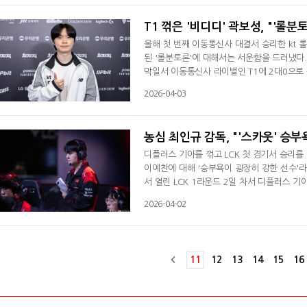
잘 이야기 해준다"고 평가했다. 1세트서
T1 꺾은 '비디디' 곽보성, "'롤분
올해 첫 번째 이동통신사 대결서 승리한 kt 
된 '롤분토론'에 대해서는 서운함을 드러냈다. 
막일서 이동통신사 라이벌인 T1에 2대0으로
꼈다. 그게 경기력에서 나온 거 같아서 만족스
2026-04-03
내주지 않았다. 1세트를 하자마자 오늘 이길 
민. 특히 2세트서는 베인을 선택해 '도란
농심 최인규 감독, "'스카웃' 승부
디플러스 기아를 꺾고 LCK 첫 경기서 승리를 
이예찬에 대해 '승부욕이 굉장히 강한 선수'라
서 열린 LCK 1라운드 2일 차서 디플러스 기
진에어 그린윙스와의 경기서 데뷔전을 치른 이후
2026-04-02
서 걱정을 많이 했다. 하지만 2대0 깔끔한 
이 우리가 설계한 한 타와 교전에서 이득을 봤
11
12
13
14
15
16