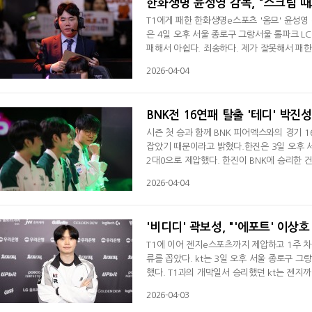
한화생명 윤성영 감독, "스크림 
T1에게 패한 한화생명e스포츠 '옴므' 윤성
은 4일 오후 서울 종로구 그랑서울 롤파크 LC
패해서 아쉽다. 죄송하다. 제가 잘못해서 패한
도 픽을 잘 못한 거 같다"며 패인을 분석했다
2026-04-04
한 타가 쉽지 않았을까 생각한다"고 덧붙였다.
습을 보여줄 수 있게 하겠다"라고 다짐했다
BNK전 16연패 탈출 '테디' 박진
시즌 첫 승과 함께 BNK 피어엑스와의 경기 
잡았기 때문이라고 밝혔다.한진은 3일 오후 서
2대0으로 제압했다. 한진이 BNK에 승리한 건
진성은 경기 후 인터뷰서 "스크림서 잘한다고
2026-04-04
고 싶었는데 오늘 경기서 2대0으로 승리해서 
다. 승리할 수 있었던 원동력을 묻자 "BNK가
'비디디' 곽보성, "'에포트' 이상
T1에 이어 젠지e스포츠까지 제압하고 1주 차를
류를 꼽았다. kt는 3일 오후 서울 종로구 그
했다. T1과의 개막일서 승리했던 kt는 젠지까
무 얼떨떨하다"라며 개막 2연승을 거둔 소감을
2026-04-03
참여한 뒤 연습 과정에 괜찮았다"라며 "그게 잘