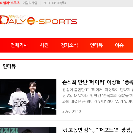
데일리e스포츠
데일리게임
2026.08.08(토)
전체기사
사진
경기소식
인터뷰
이슈
인터뷰
손석희 만난 '페이커' 이상혁 "풍
방송에 출연한 T1 '페이커' 이상혁이 만약에
난 8일 MBC에서 방영된 '손석희의 질문들'에
와의 대결은 큰 의미가 있다"라며 "AI가 얼마
보다 복잡하기 때문에 벌써 기술이 됐을지 궁금
2026-04-10
때문에 '경우의 수'를 정할 수 없다"라며 "(
걸 알기 때문에 어떻게 될지는 잘 모르
kt 고동빈 감독, "'에포트'의 장점