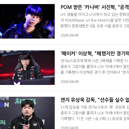
POM 받은 '카나비' 서진혁, "
LPL 생활을 마치고 LCK에서 뛰고 있는 한
첫 POM(Player of the Match)을 
밝혔다.한화생명은 8일 오후 서울 종로구 그랑
0으로 승리했다. 한화생명은 2승 1패(+2)
2026-04-09
M을 받은 서진혁은 경기 후 방송 인터뷰에서 
서 더 많이 받을 수 있게 하겠다"고 말했다. 
'페이커' 이상혁, "패했지만 경기
젠지e스포츠에 패해 시즌 2패째를 기록한 T1
종로구 그랑서울 롤파크 LCK 아레나에서 열린 
를 기록했다.이상혁은 경기 후 인터뷰서 "젠지
"경기 초반 교전에서 저희가 패하면서 안 좋게 
2026-04-09
에 도전한다. '1승 2패로 시작했지만 경기력
유지하고 싶다"라며 "남은 경기 열심히 준비
젠지 유상욱 감독, "선수들 실수 
T1에 압승을 거둔 젠지e스포츠 '류' 유상욱
종로구 그랑서울 롤파크 LCK 아레나에서 열린 
기록했다. T1은 시즌 1승 2패(-2).유상욱
며 "개막전에서 패한 뒤 선수들과 게임 구도
2026-04-08