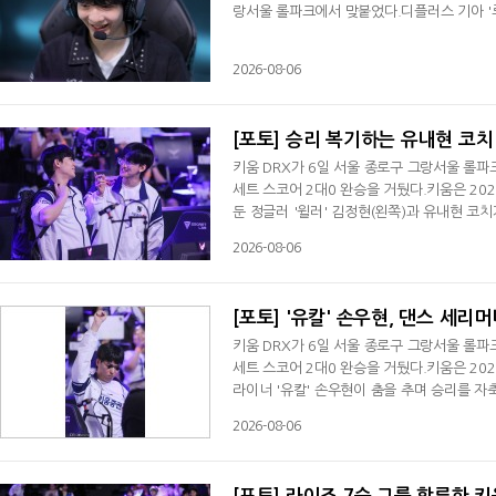
랑서울 롤파크에서 맞붙었다.디플러스 기아 '
2026-08-06
[포토] 승리 복기하는 유내현 코치
키움 DRX가 6일 서울 종로구 그랑서울 롤파크
세트 스코어 2대0 완승을 거뒀다.키움은 202
둔 정글러 '윌러' 김정현(왼쪽)과 유내현 코
2026-08-06
[포토] '유칼' 손우현, 댄스 세리
키움 DRX가 6일 서울 종로구 그랑서울 롤파크
세트 스코어 2대0 완승을 거뒀다.키움은 202
라이너 '유칼' 손우현이 춤을 추며 승리를 자
2026-08-06