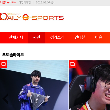
데일리e스포츠
데일리게임
2026.08.07(금)
전체기사
사진
경기소식
인터뷰
이슈
포토슬라이드