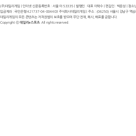
(주)데일리게임 | 인터넷 신문등록번호 : 서울 아 53335 | 발행인 : 대표 이택수 | 편집인 : 박운성 | 청소년
입금계좌 : 국민은행 421737-04-004403 주식회사데일리게임 | 주소 : (06250) 서울시 강남구 역삼로8길 17,
데일리게임의 모든 콘텐츠는 저작권법의 보호를 받으며 무단 전재, 복사, 배포를 금합니다.
Copyright ⓒ
데일리e스포츠
. All rights reserved.