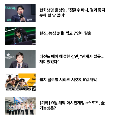
한화생명 윤성영, "정글 쉬바나, 결과 좋지
못해 할 말 없어"
한진, 농심 2대1 꺾고 7연패 탈출
레전드 매치 해설한 강민, "관계자 설득...
재미있었다"
펍지 글로벌 시리즈 서킷3, 5일 개막
[기획] 9월 개막 아시안게임 e스포츠, 金
가능성은?