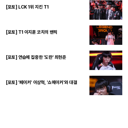
[포토] LCK 1위 지킨 T1
[포토] T1 이지훈 코치의 밴픽
[포토] 연습에 집중한 '도란' 최현준
[포토] '페이커' 이상혁, '쇼메이커'와 대결