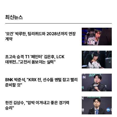
최신뉴스
'모건' 박루한, 팀리퀴드와 2028년까지 연장
계약
초고속 승격 T1 '페인터' 김은후, LCK
데뷔전..."교전서 돋보이는 실력"
BNK 박준석, "KRX 전, 선수들 멘털 잡고 빨리
준비할 것"
한진 김상수, "압박 이겨내고 좋은 경기력
승리"