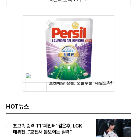
HOT뉴스
초고속 승격 T1 '페인터' 김은후, LCK
1
데뷔전..."교전서 돋보이는 실력"