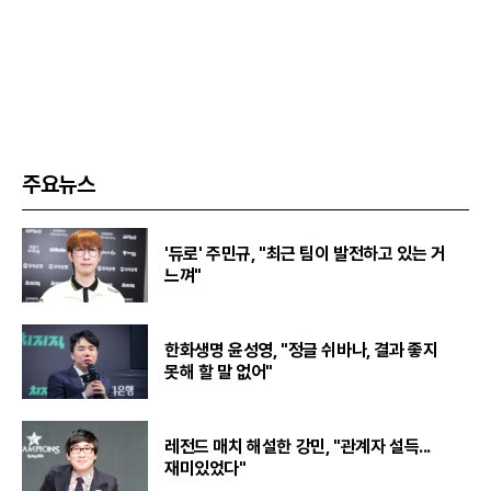
주요뉴스
'듀로' 주민규, "최근 팀이 발전하고 있는 거
느껴"
한화생명 윤성영, "정글 쉬바나, 결과 좋지
못해 할 말 없어"
레전드 매치 해설한 강민, "관계자 설득...
재미있었다"