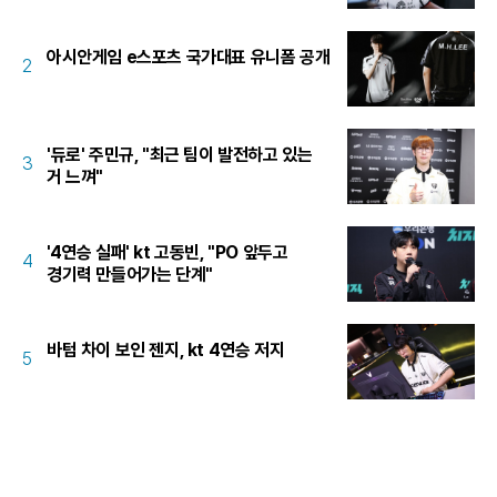
아시안게임 e스포츠 국가대표 유니폼 공개
2
'듀로' 주민규, "최근 팀이 발전하고 있는
3
거 느껴"
'4연승 실패' kt 고동빈, "PO 앞두고
4
경기력 만들어가는 단계"
바텀 차이 보인 젠지, kt 4연승 저지
5