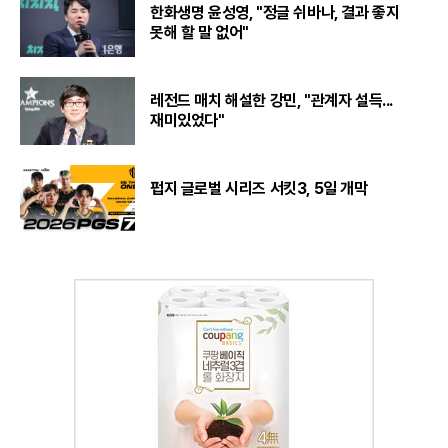
한화생명 윤성영, "정글 쉬바나, 결과 좋지
못해 할 말 없어"
레전드 매치 해설한 강민, "관계자 설득...
재미있었다"
펍지 글로벌 시리즈 서킷3, 5일 개막