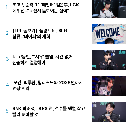
초고속 승격 T1 '페인터' 김은후, LCK
1
데뷔전..."교전서 돋보이는 실력"
[LPL 돋보기] '플랑드레', BLG
2
합류...'바이퍼'와 재회
kt 고동빈, "'지우' 콜업, 시간 없어
3
신중하게 결정해야"
'모건' 박루한, 팀리퀴드와 2028년까지
4
연장 계약
BNK 박준석, "KRX 전, 선수들 멘털 잡고
5
빨리 준비할 것"