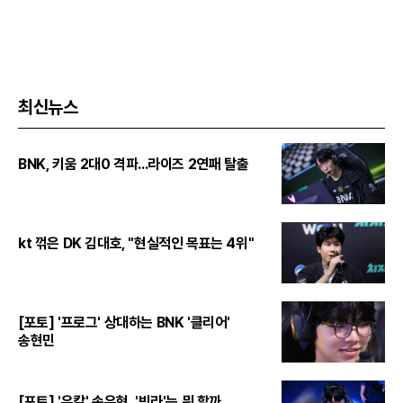
최신뉴스
BNK, 키움 2대0 격파...라이즈 2연패 탈출
kt 꺾은 DK 김대호, "현실적인 목표는 4위"
[포토] '프로그' 상대하는 BNK '클리어'
송현민
[포토] '유칼' 손우현, '빅라'는 뭐 할까