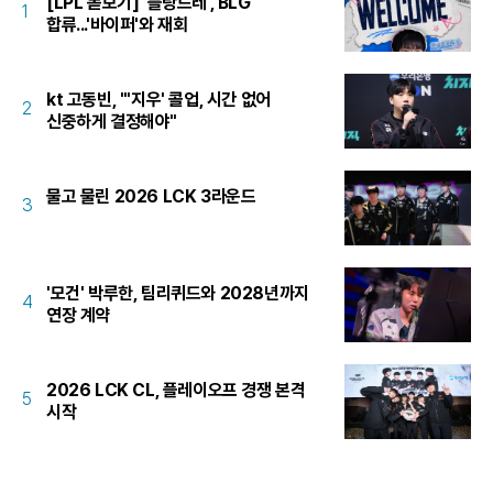
[LPL 돋보기] '플랑드레', BLG
1
합류...'바이퍼'와 재회
kt 고동빈, "'지우' 콜업, 시간 없어
2
신중하게 결정해야"
물고 물린 2026 LCK 3라운드
3
'모건' 박루한, 팀리퀴드와 2028년까지
4
연장 계약
2026 LCK CL, 플레이오프 경쟁 본격
5
시작