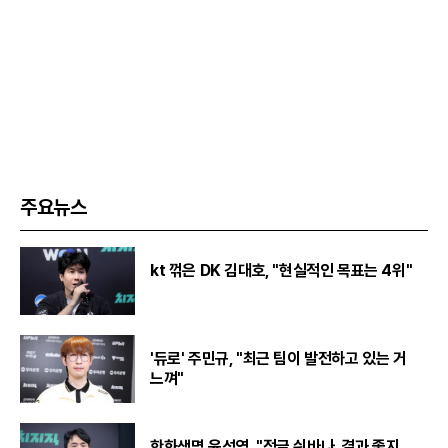
주요뉴스
kt 꺾은 DK 김대호, "현실적인 목표는 4위"
'듀로' 주민규, "최근 팀이 발전하고 있는 거
느껴"
한화생명 윤성영, "정글 쉬바나, 결과 좋지