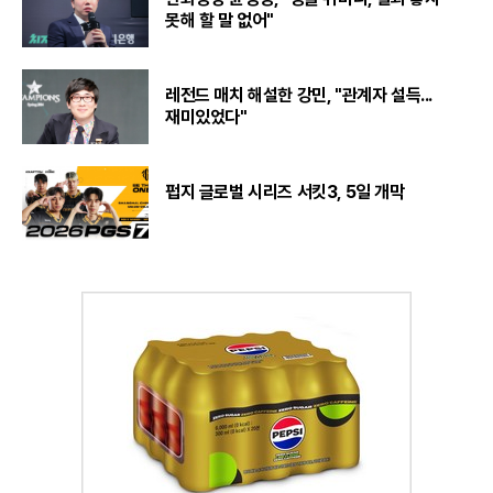
못해 할 말 없어"
레전드 매치 해설한 강민, "관계자 설득...
재미있었다"
펍지 글로벌 시리즈 서킷3, 5일 개막