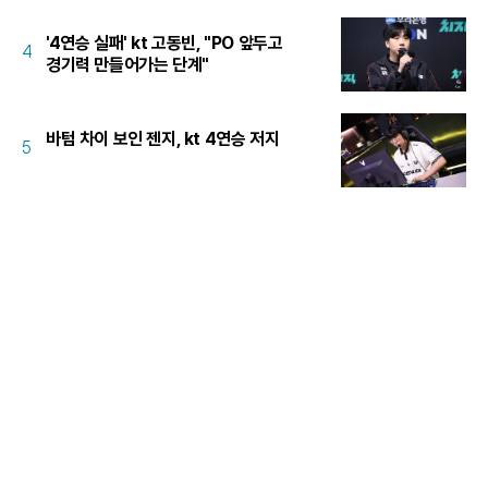
'4연승 실패' kt 고동빈, "PO 앞두고
4
경기력 만들어가는 단계"
바텀 차이 보인 젠지, kt 4연승 저지
5