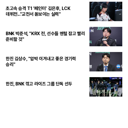
초고속 승격 T1 '페인터' 김은후, LCK
데뷔전..."교전서 돋보이는 실력"
BNK 박준석, "KRX 전, 선수들 멘털 잡고 빨리
준비할 것"
한진 김상수, "압박 이겨내고 좋은 경기력
승리"
한진, BNK 꺾고 라이즈 그룹 단독 선두