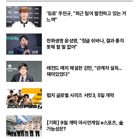
'듀로' 주민규, "최근 팀이 발전하고 있는 거
느껴"
한화생명 윤성영, "정글 쉬바나, 결과 좋지
못해 할 말 없어"
레전드 매치 해설한 강민, "관계자 설득...
재미있었다"
펍지 글로벌 시리즈 서킷3, 5일 개막
[기획] 9월 개막 아시안게임 e스포츠, 金
가능성은?