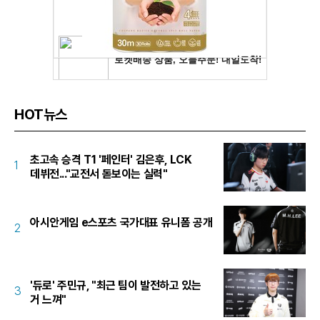
HOT뉴스
초고속 승격 T1 '페인터' 김은후, LCK
1
데뷔전..."교전서 돋보이는 실력"
아시안게임 e스포츠 국가대표 유니폼 공개
2
'듀로' 주민규, "최근 팀이 발전하고 있는
3
거 느껴"