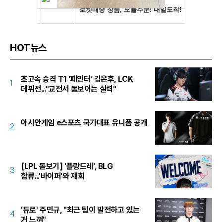
HOT뉴스
초고속 승격 T1 '페인터' 김은후, LCK
1
데뷔전..."교전서 돋보이는 실력"
아시안게임 e스포츠 국가대표 유니폼 공개
2
[LPL 돋보기] '플랑드레', BLG
3
합류...'바이퍼'와 재회
'듀로' 주민규, "최근 팀이 발전하고 있는
4
거 느껴"