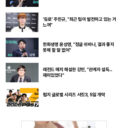
'듀로' 주민규, "최근 팀이 발전하고 있는 거
느껴"
한화생명 윤성영, "정글 쉬바나, 결과 좋지
못해 할 말 없어"
레전드 매치 해설한 강민, "관계자 설득...
재미있었다"
펍지 글로벌 시리즈 서킷3, 5일 개막