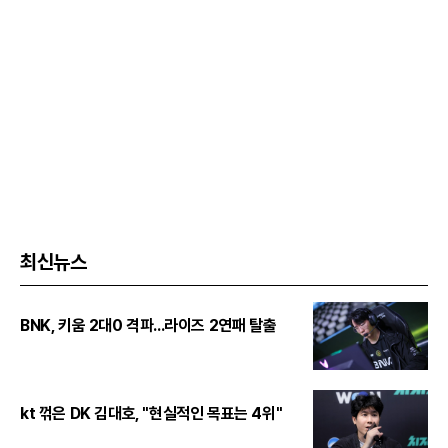
최신뉴스
BNK, 키움 2대0 격파...라이즈 2연패 탈출
kt 꺾은 DK 김대호, "현실적인 목표는 4위"