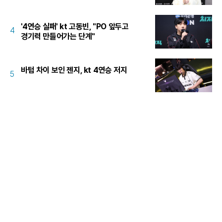
'4연승 실패' kt 고동빈, "PO 앞두고
4
경기력 만들어가는 단계"
바텀 차이 보인 젠지, kt 4연승 저지
5