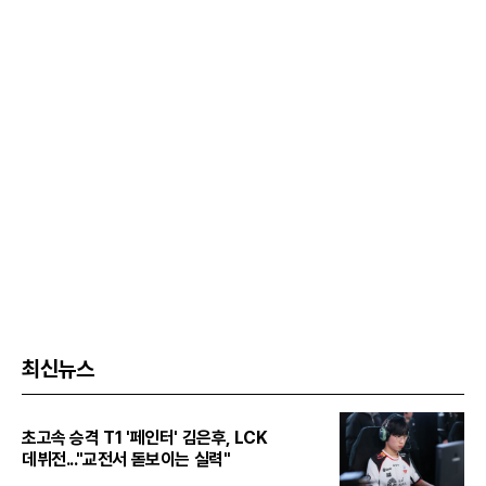
최신뉴스
초고속 승격 T1 '페인터' 김은후, LCK
데뷔전..."교전서 돋보이는 실력"