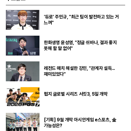
'듀로' 주민규, "최근 팀이 발전하고 있는 거
느껴"
한화생명 윤성영, "정글 쉬바나, 결과 좋지
못해 할 말 없어"
레전드 매치 해설한 강민, "관계자 설득...
재미있었다"
펍지 글로벌 시리즈 서킷3, 5일 개막
[기획] 9월 개막 아시안게임 e스포츠, 金
가능성은?