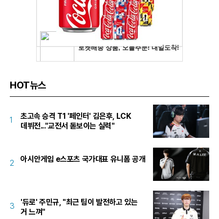
HOT뉴스
초고속 승격 T1 '페인터' 김은후, LCK
1
데뷔전..."교전서 돋보이는 실력"
아시안게임 e스포츠 국가대표 유니폼 공개
2
'듀로' 주민규, "최근 팀이 발전하고 있는
3
거 느껴"