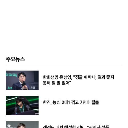
주요뉴스
한화생명 윤성영, "정글 쉬바나, 결과 좋지
못해 할 말 없어"
한진, 농심 2대1 꺾고 7연패 탈출
레전드 매치 해설한 강민, "관계자 설득...