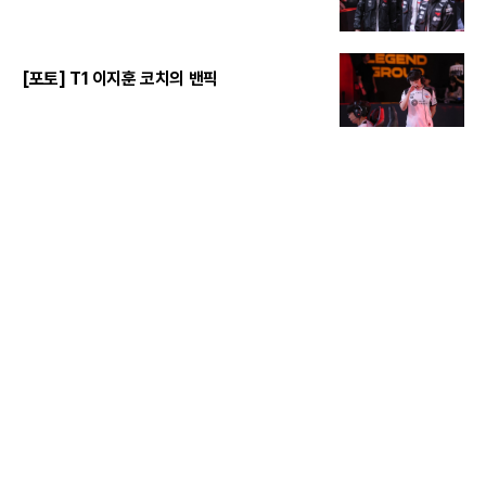
[포토] T1 이지훈 코치의 밴픽