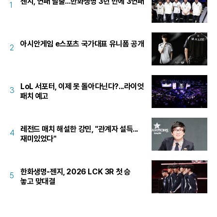
젠지, 연패 탈출...한화생명 3년 만에 3연패
1
아시안게임 e스포츠 국가대표 유니폼 공개
2
LoL 서포터, 이제 못 돌아다닌다?...라이엇
3
패치 예고
레전드 매치 해설한 강민, "관계자 설득...
4
재미있었다"
한화생명-젠지, 2026 LCK 3R 첫 승
5
놓고 맞대결