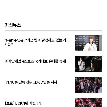
최신뉴스
'듀로' 주민규, "최근 팀이 발전하고 있는 거
느껴"
아시안게임 e스포츠 국가대표 유니폼 공개
T1, 16승 단독 선두...DK 7연승 저지
[포토] LCK 1위 지킨 T1