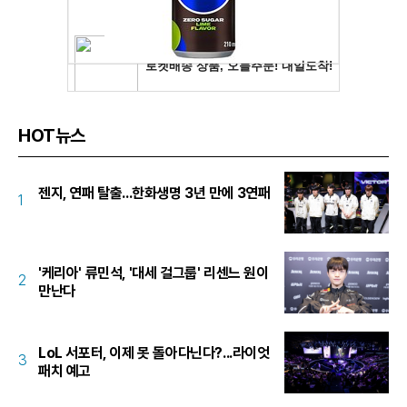
HOT뉴스
젠지, 연패 탈출...한화생명 3년 만에 3연패
1
'케리아' 류민석, '대세 걸그룹' 리센느 원이
2
만난다
LoL 서포터, 이제 못 돌아다닌다?...라이엇
3
패치 예고