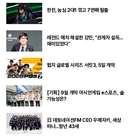
한진, 농심 2대1 꺾고 7연패 탈출
레전드 매치 해설한 강민, "관계자 설득...
재미있었다"
펍지 글로벌 시리즈 서킷3, 5일 개막
[기획] 9월 개막 아시안게임 e스포츠, 金
가능성은?
日 데토네이션FM CEO 우메자키, 세상
떠나...향년 43세