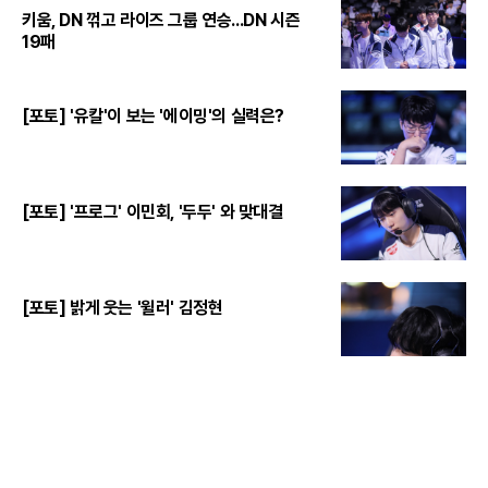
키움, DN 꺾고 라이즈 그룹 연승...DN 시즌
19패
[포토] '유칼'이 보는 '에이밍'의 실력은?
[포토] '프로그' 이민회, '두두' 와 맞대결
[포토] 밝게 웃는 '윌러' 김정현