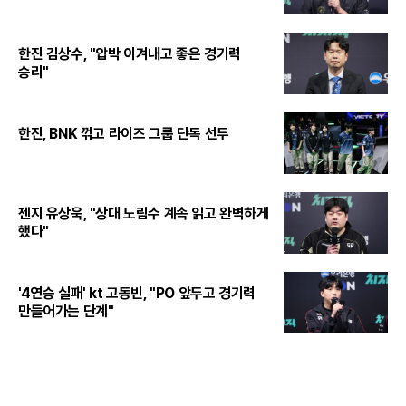
한진 김상수, "압박 이겨내고 좋은 경기력
승리"
한진, BNK 꺾고 라이즈 그룹 단독 선두
젠지 유상욱, "상대 노림수 계속 읽고 완벽하게
했다"
'4연승 실패' kt 고동빈, "PO 앞두고 경기력
만들어가는 단계"