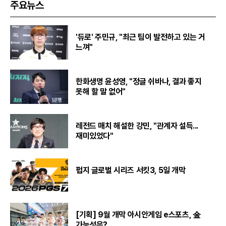
주요뉴스
'듀로' 주민규, "최근 팀이 발전하고 있는 거
느껴"
한화생명 윤성영, "정글 쉬바나, 결과 좋지
못해 할 말 없어"
레전드 매치 해설한 강민, "관계자 설득...
재미있었다"
펍지 글로벌 시리즈 서킷3, 5일 개막
[기획] 9월 개막 아시안게임 e스포츠, 金
가능성은?