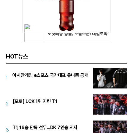
HOT뉴스
아시안게임 e스포츠 국가대표 유니폼 공개
1
[포토] LCK 1위 지킨 T1
2
T1, 16승 단독 선두...DK 7연승 저지
3