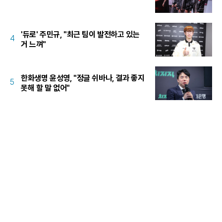
'듀로' 주민규, "최근 팀이 발전하고 있는
4
거 느껴"
한화생명 윤성영, "정글 쉬바나, 결과 좋지
5
못해 할 말 없어"