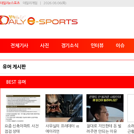
데일리e스포츠
데일리게임
2026.08.06(목)
전체기사
사진
경기소식
인터뷰
이슈
유머 게시판
BEST 유머
요즘 신축아파트 사전
사무실의 프레데터 vs
절대로 지인한테 돈 빌
소래
점검 상태
에이리언
려주면 안되는 이유
근황