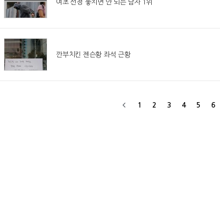
여초 선정 놓치면 안 되는 남자 1위
깐부치킨 젠슨황 좌석 근황
1
2
3
4
5
6