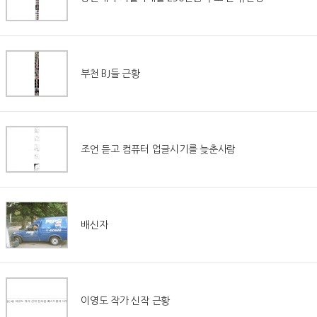
부천 BJ들 근황
조언 듣고 컴퓨터 업글시기를 늦춘사람
배신자
이영도 작가 신작 근황