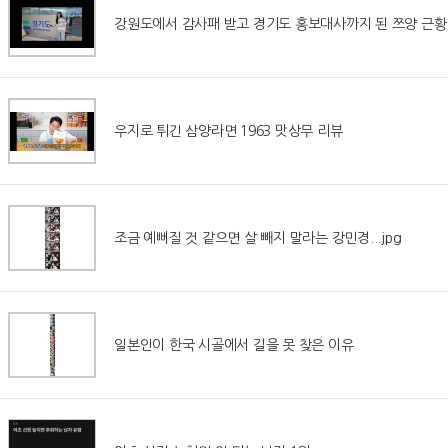
강원도에서 감사패 받고 경기도 홍보대사까지 된 쯔양 근황
우지로 튀긴 삼양라면 1963 맛상무 리뷰
조금 예뻐질 것 같으면 살 빼지 말라는 강민경...jpg
일본인이 한국 시골에서 길을 못 찾은 이유