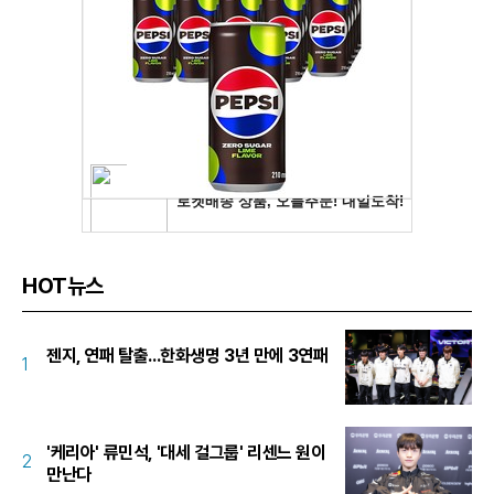
HOT뉴스
젠지, 연패 탈출...한화생명 3년 만에 3연패
1
'케리아' 류민석, '대세 걸그룹' 리센느 원이
2
만난다