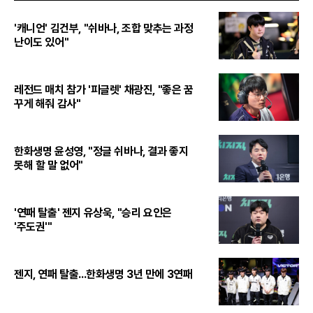
'캐니언' 김건부, "쉬바나, 조합 맞추는 과정
난이도 있어"
레전드 매치 참가 '피글렛' 채광진, "좋은 꿈
꾸게 해줘 감사"
한화생명 윤성영, "정글 쉬바나, 결과 좋지
못해 할 말 없어"
'연패 탈출' 젠지 유상욱, "승리 요인은
'주도권'"
젠지, 연패 탈출...한화생명 3년 만에 3연패