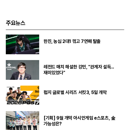
주요뉴스
한진, 농심 2대1 꺾고 7연패 탈출
레전드 매치 해설한 강민, "관계자 설득...
재미있었다"
펍지 글로벌 시리즈 서킷3, 5일 개막
[기획] 9월 개막 아시안게임 e스포츠, 金
가능성은?