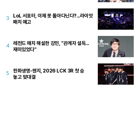
LoL 서포터, 이제 못 돌아다닌다?...라이엇
3
패치 예고
레전드 매치 해설한 강민, "관계자 설득...
4
재미있었다"
한화생명-젠지, 2026 LCK 3R 첫 승
5
놓고 맞대결