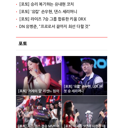
[포토] 승리 복기하는 유내현 코치
[포토] '유칼' 손우현, 댄스 세리머니
[포토] 라이즈 7승 그룹 합류한 키움 DRX
DN 유병준, "프로로서 끝까지 최선 다할 것"
포토
[포토] '유칼' 손우현, LCK 3R
[포토] '거제의 딸' 리센느 원이
첫 승 세리머니
[포토] 서든 챔스 결승 MVP 이
[포토] 이세돌 9단과 이현경 아