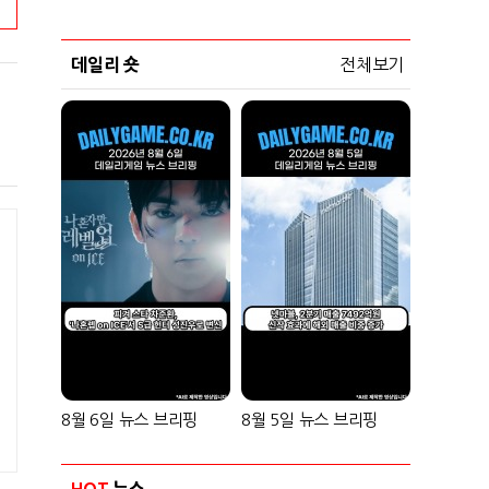
데일리 숏
전체보기
8월 6일 뉴스 브리핑
8월 5일 뉴스 브리핑