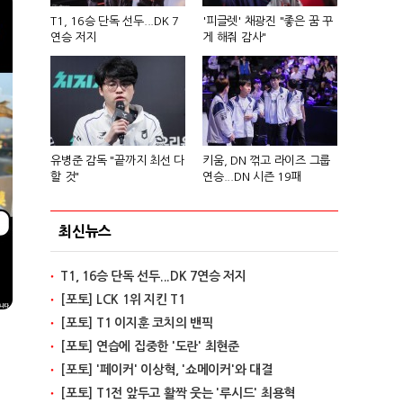
T1, 16승 단독 선두...DK 7
'피글렛' 채광진 "좋은 꿈 꾸
연승 저지
게 해줘 감사"
유병준 감독 "끝까지 최선 다
키움, DN 꺾고 라이즈 그룹
할 것"
연승...DN 시즌 19패
최신뉴스
T1, 16승 단독 선두...DK 7연승 저지
[포토] LCK 1위 지킨 T1
[포토] T1 이지훈 코치의 밴픽
[포토] 연습에 집중한 '도란' 최현준
[포토] '페이커' 이상혁, '쇼메이커'와 대결
[포토] T1전 앞두고 활짝 웃는 '루시드' 최용혁