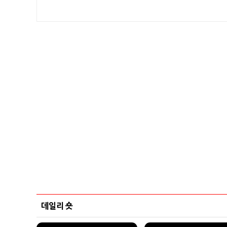
데일리 숏