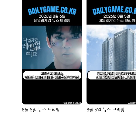
8월 6일 뉴스 브리핑
8월 5일 뉴스 브리핑