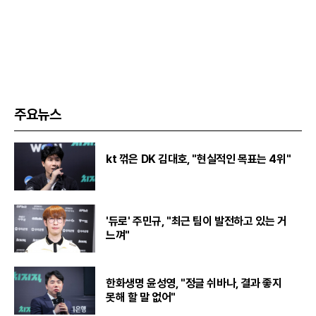
주요뉴스
kt 꺾은 DK 김대호, "현실적인 목표는 4위"
'듀로' 주민규, "최근 팀이 발전하고 있는 거
느껴"
한화생명 윤성영, "정글 쉬바나, 결과 좋지
못해 할 말 없어"