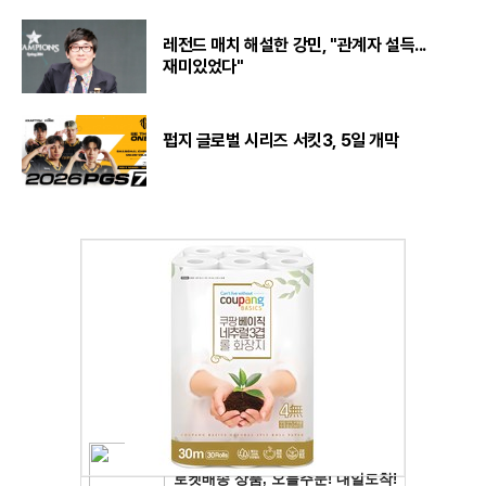
레전드 매치 해설한 강민, "관계자 설득...
재미있었다"
펍지 글로벌 시리즈 서킷3, 5일 개막