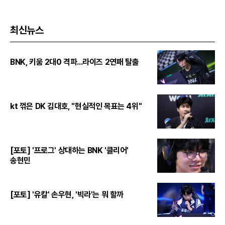
최신뉴스
BNK, 키움 2대0 격파...라이즈 2연패 탈출
kt 꺾은 DK 김대호, "현실적인 목표는 4위"
[포토] '프로그' 상대하는 BNK '클리어'
송현민
[포토] '유칼' 손우현, '빅라'는 뭐 할까