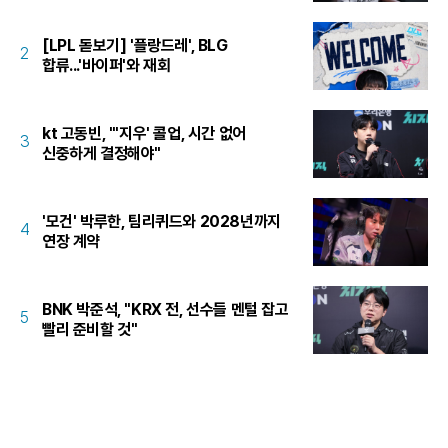
[LPL 돋보기] '플랑드레', BLG
2
합류...'바이퍼'와 재회
kt 고동빈, "'지우' 콜업, 시간 없어
3
신중하게 결정해야"
'모건' 박루한, 팀리퀴드와 2028년까지
4
연장 계약
BNK 박준석, "KRX 전, 선수들 멘털 잡고
5
빨리 준비할 것"