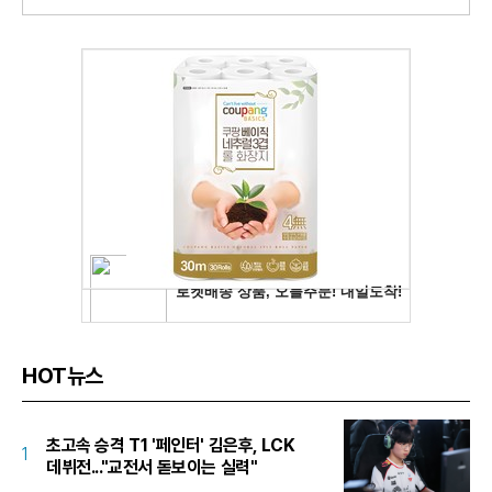
HOT뉴스
초고속 승격 T1 '페인터' 김은후, LCK
1
데뷔전..."교전서 돋보이는 실력"