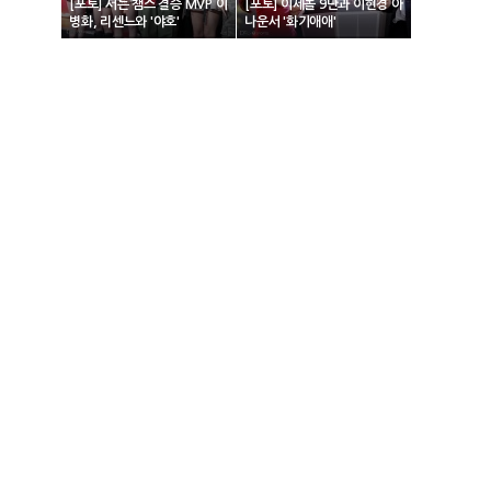
[포토] 서든 챔스 결승 MVP 이
[포토] 이세돌 9단과 이현경 아
병화, 리센느와 '야호'
나운서 '화기애애'