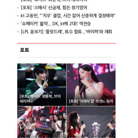
[포토] '스매시' 신금재, 힘든 경기였어
kt 고동빈, "'지우' 콜업, 시간 없어 신중하게 결정해야"
'쇼메이커' 활약... DK, kt에 2대1 역전승
[LPL 돋보기] '플랑드레', BLG 합류...'바이퍼'와 재회
포토
[포토] '루시드' 최용혁, 브이
세리머니
[포토] '거제의 딸' 리센느 원이