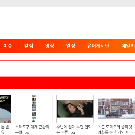
이슈
칼럼
영상
일정
유머게시판
데일리
 돈 빌
소래포구 대게 근황의
주변에 절대 두면 안되
최근 로미오와 줄리엣
이유
근황.jpg
는 부류.jpg
영화를 본 한가인 아들