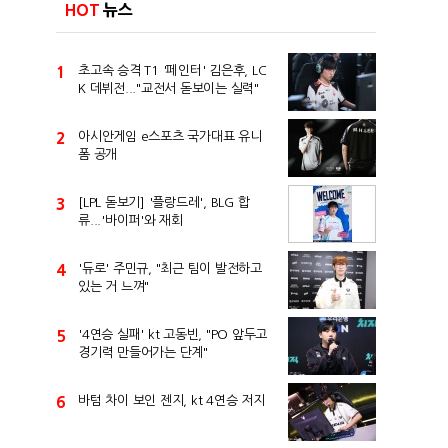
HOT
뉴스
1
초고속 승격 T1 '페인터' 김은후, LC
K 데뷔전..."교전서 돋보이는 실력"
2
아시안게임 e스포츠 국가대표 유니
폼 공개
3
[LPL 돋보기] '플랑드레', BLG 합
류...'바이퍼'와 재회
4
'듀로' 주민규, "최근 팀이 발전하고
있는 거 느껴"
5
'4연승 실패' kt 고동빈, "PO 앞두고
경기력 만들어가는 단계"
6
바텀 차이 보인 젠지, kt 4연승 저지