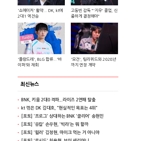
'쇼메이커' 활약... DK, kt에
고동빈 감독 "'지우' 콜업, 신
2대1 역전승
중하게 결정해야"
'플랑드레', BLG 합류...'바
'모건', 팀리퀴드와 2028년
이퍼'와 재회
까지 연장 계약
최신뉴스
BNK, 키움 2대0 격파...라이즈 2연패 탈출
kt 꺾은 DK 김대호, "현실적인 목표는 4위"
[포토] '프로그' 상대하는 BNK '클리어' 송현민
[포토] '유칼' 손우현, '빅라'는 뭐 할까
[포토] '윌러' 김정현, 마이크 먹는 거 아니야
[포토] '루시드' 최용혁, 브이 세리머니