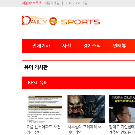
데일리e스포츠
데일리게임
2026.08.09(일)
전체기사
사진
경기소식
인터뷰
유머 게시판
BEST 유머
요즘 신축아파트 사전
사무실의 프레데터 vs
절대로 지인한테
점검 상태
에이리언
려주면 안되는 